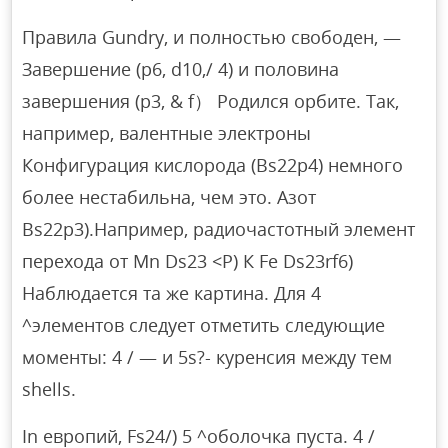
Правила Gundry, и полностью свободен, —
Завершение (p6, d10,/ 4) и половина
завершения (p3, & f） Родился орбите. Так,
например, валентные электроны
Конфигурация кислорода (Bs22p4) немного
более нестабильна, чем это. Азот
Bs22p3).Например, радиочастотный элемент
перехода от Mn Ds23 <P) К Fe Ds23rf6)
Наблюдается та же картина. Для 4
^элементов следует отметить следующие
моменты: 4 / — и 5s?- куренсия между тем
shells.
In европий, Fs24/) 5 ^оболочка пуста. 4 /