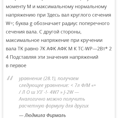
моменту M и максимальному нормальному
напряжению при Здесь вал круглого сечения
W=; буква g обозначает радиус поперечного
сечения вала. С другой стороны,
максимальное напряжение при кручении
вала TK равно 7К АФК АФК М К ТС-WР—2Вт* 2
4 Подставляя эти значения напряжений
в первое
уравнение (28.1), получаем
следующее уравнение: < 7л Ф/М «+
/ Л О ш УЗ’ -!- 4W7 » J-2W —
Аналогично можно получить
расчетную формулу для других
Людмила Фирмаль