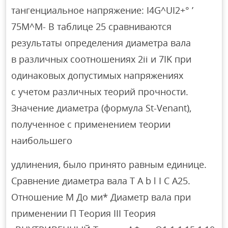
тангенциальное напряжение: I4G^UI2+° ’
75M^M- В таблице 25 сравниваются
результаты определения диаметра вала
в различных соотношениях 2ii и 7IK при
одинаковых допустимых напряжениях
с учетом различных теорий прочности.
Значение диаметра (формула St-Venant),
полученное с применением теории
наибольшего
удлинения, было принято равным единице.
Сравнение диаметра вала T A b l I C A25.
Отношение М До ми* Диаметр вала при
применении П Теория III Теория