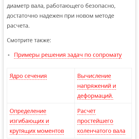
диаметр вала, работающего безопасно,
достаточно надежен при новом методе
расчета.
Смотрите также:
Примеры решения задач по сопромату
Ядро сечения
Вычисление
напряжений и
деформаций.
Определение
Расчёт
изгибающих и
простейшего
крутящих моментов
коленчатого вала