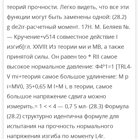
теорий прочности. Легко видеть, что все эти
функции могут быть заменены одной: (28.2)
g de2ir-расчетный момент. 17Н. М. Беляев №.
— Кручение+v514 совместное действие I
изгиб[гл. XXVllt Из теории ми и МВ, а также
принятой силы. Он равен teo * RII самое
высокое нормальное давление: Φ4º1=1 [TRL4-
V mi+теория самое большое удлинение: M p
i=MV0, 35+0,65 M l+M i, в теории, самое
большое напряжение сдвига можно
измерить.= 1 < < 4 — 0,7 5 мл- (28.3) Формула
(28.2) структурно идентична формуле для
испытания на прочность нормального
напряжения изгиба по моменту L4r.