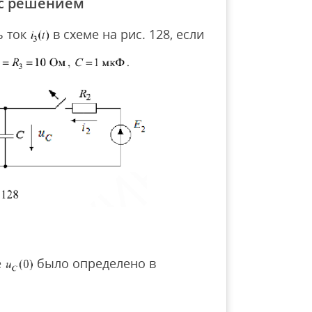
 с решением
ь ток
в схеме на рис. 128, если
е
было определено в