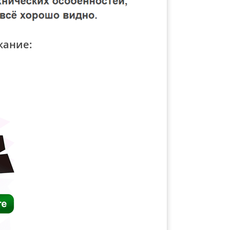
жание: