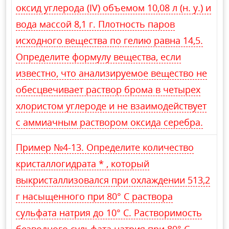
оксид углерода (IV) объемом 10,08 л (н. у.) и
вода массой 8,1 г. Плотность паров
исходного вещества по гелию равна 14,5.
Определите формулу вещества, если
известно, что анализируемое вещество не
обесцвечивает раствор брома в четырех
хлористом углероде и не взаимодействует
с аммиачным раствором оксида серебра.
Пример №4-13. Определите количество
кристаллогидрата * , который
выкристаллизовался при охлаждении 513,2
г насыщенного при 80° С раствора
сульфата натрия до 10° С. Растворимость