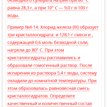
безводного сульфата натрия при 80° С
равна 28,3 г, а при 10° С — 9,0 г в 100 г
воды.
Пример №4-14. Хлорид железа (III) образует
три кристаллогидрата: и 128,1 г смеси и ,
содержащей 0,6 моль безводной соли,
нагрели до 80° С. При этом
кристаллогидраты расплавились и
образовали гомогенный раствор. После
испарения из раствора 5,4 г воды, систему
охладили до комнатной температуры. При
этом образовалась равновесная смесь
кристаллогидратов. Определите
качественный и количественный состав