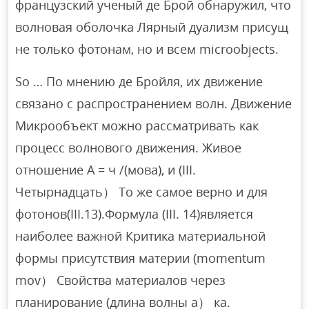
французский ученый де Брой обнаружил, что
волновая оболочка Лярный дуализм присущ
не только фотонам, но и всем microobjects.
So … По мнению де Бройля, их движение
связано с распространением волн. Движение
Микрообъект можно рассматривать как
процесс волнового движения. Живое
отношение А = ч /(мова), и (III.
Четырнадцать） То же самое верно и для
фотонов(III.13).Формула (III. 14)является
наиболее важной Критика материальной
формы присутствия материи (momentum
mov） Свойства материалов через
планирование (длина волны а） ка.