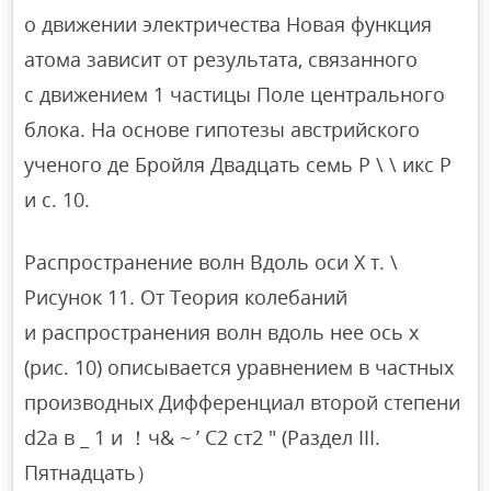
о движении электричества Новая функция
атома зависит от результата, связанного
с движением 1 частицы Поле центрального
блока. На основе гипотезы австрийского
ученого де Бройля Двадцать семь Р \ \ икс P
и c. 10.
Распространение волн Вдоль оси X т. \
Рисунок 11. От Теория колебаний
и распространения волн вдоль нее ось x
(рис. 10) описывается уравнением в частных
производных Дифференциал второй степени
d2a в _ 1 и ！ч& ~ ’ С2 ст2 ″ (Раздел III.
Пятнадцать）