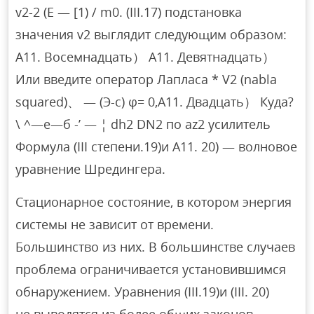
v2-2 (E — [1) / m0. (III.17) подстановка
значения v2 выглядит следующим образом:
А11. Восемнадцать） А11. Девятнадцать）
Или введите оператор Лапласа * V2 (nabla
squared)、 — (Э-c) φ= 0,А11. Двадцать） Куда?
\ ^—е—б -’ — ¦ dh2 DN2 по az2 усилитель
Формула (III степени.19)и A11. 20) — волновое
уравнение Шредингера.
Стационарное состояние, в котором энергия
системы не зависит от времени.
Большинство из них. В большинстве случаев
проблема ограничивается установившимся
обнаружением. Уравнения (III.19)и (III. 20)
не выводятся из более общих законов、