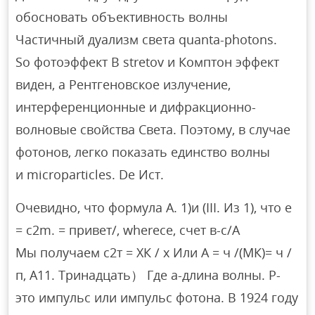
обосновать объективность волны
Частичный дуализм света quanta-photons.
So фотоэффект В stretov и Комптон эффект
виден, а Рентгеновское излучение,
интерференционные и дифракционно-
волновые свойства Света. Поэтому, в случае
фотонов, легко показать единство волны
и microparticles. De Ист.
Очевидно, что формула А. 1)и (III. Из 1), что e
= c2m. = привет/, wherece, счет в-с/А
Мы получаем с2т = ХК / х Или А = ч /(МК)= ч /
п, А11. Тринадцать） Где а-длина волны. P-
это импульс или импульс фотона. В 1924 году