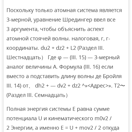
Поскольку только атомная система является
3-мерной, уравнение Шредингер ввел все
3 аргумента, чтобы объяснить аспект
атомной стоячей волны. налоговая, г, г-
координаты. du2 + dz2 + L2 (Раздел III.
Шестнадцать） Где φ — (III. 15) — 3-мерный
аналог величины A. Формула (III. 16) если
вместо а подставить длину волны де Бройля
III. 14) от、 dh2 + — dv2 + dz2 ^»<Адрес>». Т2〜
(Раздел III. Семнадцать）
Полная энергия системы Е равна сумме
потенциала U и кинематического m0v2 /
2 Энергии, а именно E = U + mov2 / 2 откуда