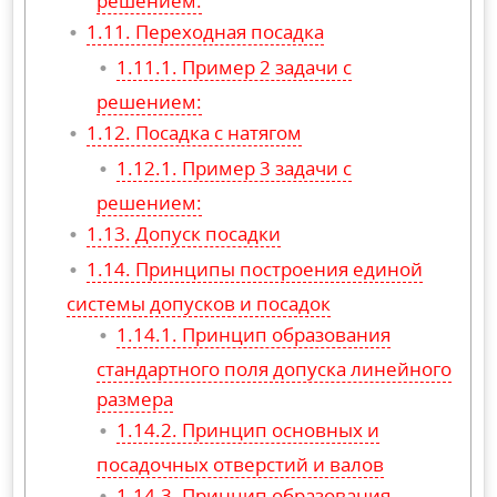
решением:
Переходная посадка
Пример 2 задачи с
решением:
Посадка с натягом
Пример 3 задачи с
решением:
Допуск посадки
Принципы построения единой
системы допусков и посадок
Принцип образования
стандартного поля допуска линейного
размера
Принцип основных и
посадочных отверстий и валов
Принцип образования