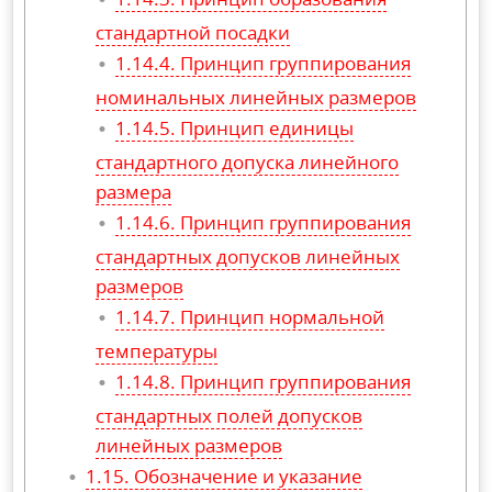
стандартной посадки
Принцип группирования
номинальных линейных размеров
Принцип единицы
стандартного допуска линейного
размера
Принцип группирования
стандартных допусков линейных
размеров
Принцип нормальной
температуры
Принцип группирования
стандартных полей допусков
линейных размеров
Обозначение и указание