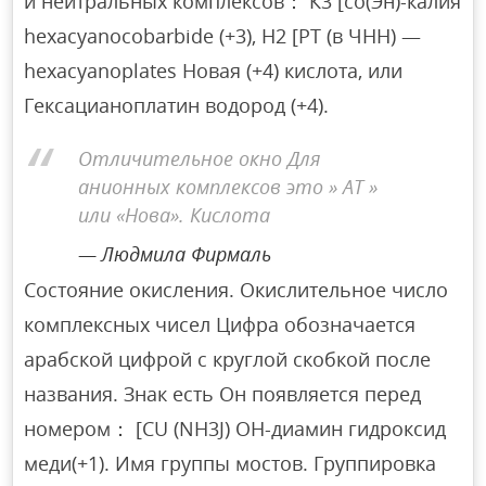
и нейтральных комплексов： К3 [со(Эн)-калия
hexacyanocobarbide (+3), Н2 [PT (в ЧНН) —
hexacyanoplates Новая (+4) кислота, или
Гексацианоплатин водород (+4).
Отличительное окно Для
анионных комплексов это » АТ »
или «Нова». Кислота
Людмила Фирмаль
Состояние окисления. Окислительное число
комплексных чисел Цифра обозначается
арабской цифрой с круглой скобкой после
названия. Знак есть Он появляется перед
номером： [CU (NH3J) OH-диамин гидроксид
меди(+1). Имя группы мостов. Группировка