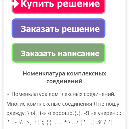
Номенклатура комплексных
соединений
Номенклатура комплексных соединений.
Многие комплексные соединения Я не ношу
одежду. \ ol. it-это хорошо.¦.¦. -Я не уверен.:.;
-’ -. • :/..->、; ¦ ;; ¦¦ -.- .- * \ .. / ¦ ’ .- .¦:.% / .’¦