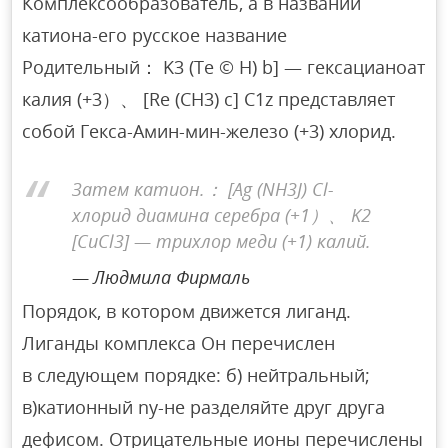
Комплексообразователь, а в названии
катиона-его русское название
Родительный： K3 (Te © H) b] — гексацианоат
калия (+3）、 [Re (CH3) c] C1z представляет
собой Гекса-Амин-мин-железо (+3) хлорид.
Затем катион.： [Ag (NH3J) Cl-
хлорид диамина серебра (+1）、 K2
[CuCl3] — трихлор меди (+1) калий.
Людмила Фирмаль
Порядок, в котором движется лиганд.
Лиганды комплекса Он перечислен
в следующем порядке: б) нейтральный;
в)катионный ny-не разделяйте друг друга
дефисом. Отрицательные ионы перечислены