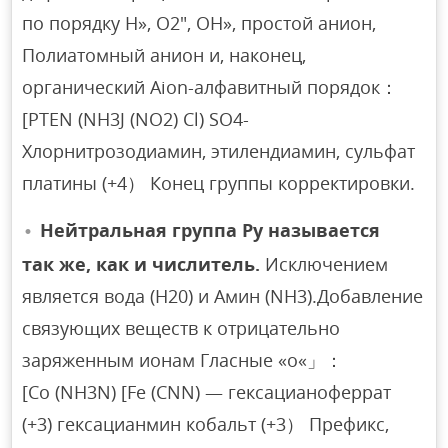
по порядку H», O2″, OH», простой анион,
Полиатомный анион и, наконец,
органический Aion-алфавитный порядок：
[PTEN (NH3J (NO2) Cl) SO4-
Хлорнитрозодиамин, этилендиамин, сульфат
платины (+4） Конец группы корректировки.
Нейтральная группа Py называется
так же, как и числитель.
Исключением
является вода (Н20) и Амин (NH3).Добавление
связующих веществ к отрицательно
заряженным ионам Гласные «о«」：
[Co (NH3N) [Fe (CNN) — гексацианоферрат
(+3) гексацианмин кобальт (+3） Префикс,