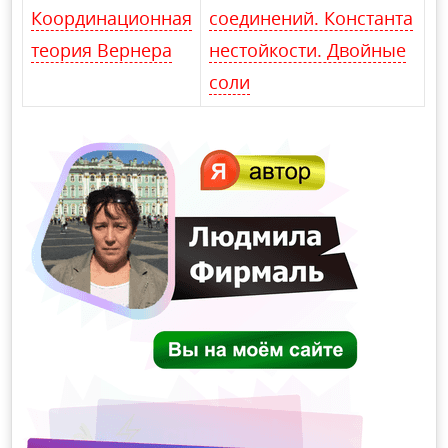
Координационная
соединений. Константа
теория Вернера
нестойкости. Двойные
соли