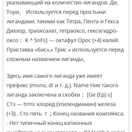
указывающий на количество лигандов. Ди,
Тори、 Используется перед простыми
лигандами, такими как Тетра, Пента и Гекса
Дихлор, триоксалат, тетраоксо, гексагидро-
оксо： K ^ SnFs] — октафул Орос (+4) калий.
Приставка «бис»,» Трис » используется перед
сложным названием лиганды、
Здесь имя самого лиганда уже имеет
префикс (mono, di и т. д.). Name Ния такого
лиганда заключена в скобки： [Ge (Ep) s]
С1з — trms хлорид (этилендиамин) железа
(+3).. Сто пять ！ ; Конец названия комплекса.
. Нет типичный конец катионных