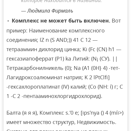
которое находится в названии.
Людмила Фирмаль
Комплекс не может быть включен.
Вот
пример: Наименование комплексного
соединения; lZ n (S AND;)) 41 C 12 —
тетрааммин дихлорид цинка; Ki (Fc (CN) h1 —
гексазиапоферрат (P1) ka Литий: (N¡ (СУ). ||
Тетракарбонилникель (0); Na (А1 (0Н} 4) -тет-
Лагидроксоалюминат натрия; K 2 lPtClfi]
-гексахлороплатинат (IV) калий; (Со (NH: í) г; С
1 -С 2 -пентааминохлоргидрохлорид).
Балта (я я я), Комплекс s.’0 e; [ips’nya () 4 (míi>)
имеет множество структур, Недвижимость.