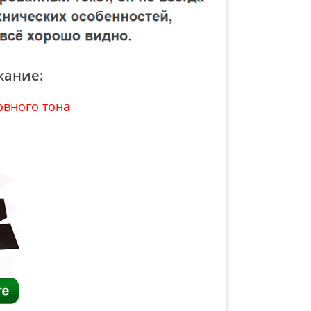
жание:
овного тона