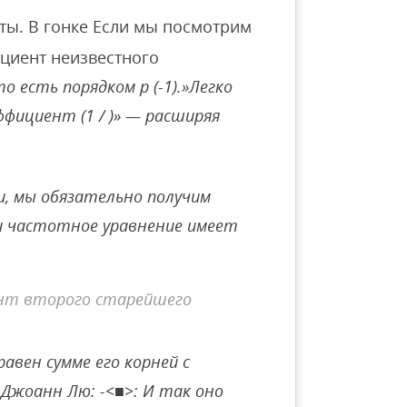
ты. В гонке Если мы посмотрим
ициент неизвестного
 есть порядком p (-1).»Легко
фициент (1 / )» — расширяя
и, мы обязательно получим
если частотное уравнение имеет
ент второго старейшего
равен сумме его корней с
_ Джоанн Лю: -<■>: И так оно