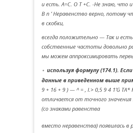
и есть. А=С. О Т +С. -Не знаю, что и
В п ’ Неравенство верно, потому 
в скобки,
всегда положительно — Так и есть
собственные частоты довольно ра
мы можем аппроксимировать перв
используя формулу (174.1). Есл
данные в приведенном выше при
9 + 16 + 9 ) — ^ = , I.> 0,5 9 4 1’G
отличается от точного значения н
(со знаками равенства
вместо неравенства) появилась в 