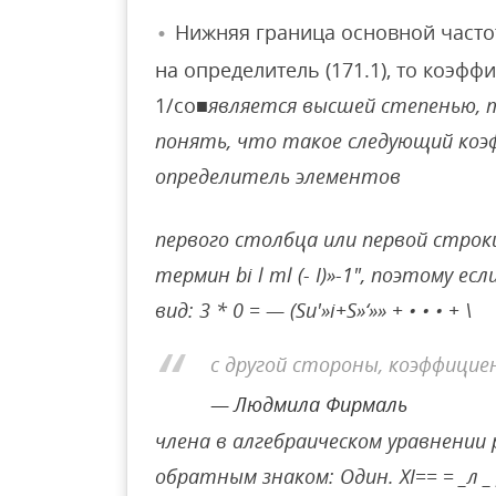
Нижняя граница основной часто
на определитель (171.1), то коэфф
1/co
■является высшей степенью, то
понять, что такое следующий коэф
определитель элементов
первого столбца или первой строк
термин bi l ml (- I)»-1″, поэтому 
вид: 3 * 0 = — (Su'»i+S»‘»» + • • • + \
с другой стороны, коэффици
Людмила Фирмаль
члена в алгебраическом уравнении 
обратным знаком: Один. ХІ== = _л 