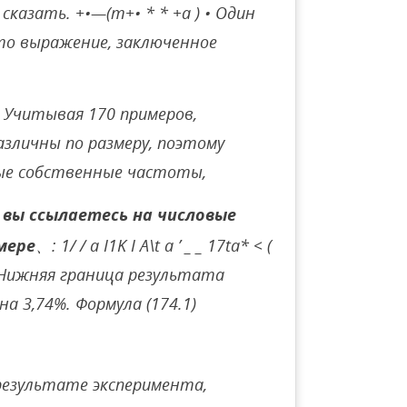
 сказать. +•—(т+• * * +а ) • Один
что выражение, заключенное
 Учитывая 170 примеров,
зличны по размеру, поэтому
ые собственные частоты,
и вы ссылаетесь на числовые
мере
、: 1/ / a I1K I A\t a ’ _ _ 17ta* < (
 TA* Нижняя граница результата
а 3,74%. Формула (174.1)
результате эксперимента,