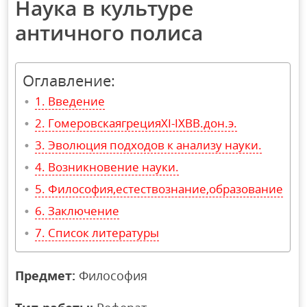
Наука в культуре
античного полиса
Оглавление:
Введение
ГомеровскаягрецияXI-IXВВ.дон.э.
Эволюция подходов к анализу науки.
Возникновение науки.
Философия,естествознание,образование
Заключение
Список литературы
Предмет:
Философия