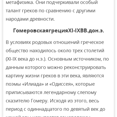
метафизика. Они подчеркивали особый
талант греков по сравнению с другими
народами древности.
Г
омеровская
греция
XI-IX
ВВ.
до
н.
э
.
В условиях родовых отношений греческое
общество находилось около трех столетий
(XI-IX века до н.э.). Основным источником, по
данным которого можно реконструировать
картину жизни греков в эти века, являются
поэмы «Илиада» и «Одиссея», которые
приписываются легендарному слепому
сказителю Гомеру. Исходя из этого, весь
период с одиннадцатого по девятый век до