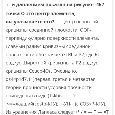
и давлением показан на рисунке. 462
точка O-это центр элемента,
вы указываете его?
— Центр основной
кривизны срединной плоскости, ООГ-
перпендикулярно поверхности элемента.
Главный радиус кривизны срединной
поверхности обозначается RL и P2, где RL-
радиус Широтной кривизны, а P2-радиус
кривизны Север-Юг. Очевидно,
ds4=p1d7.11)первая, третья и четвертая
теории прочности условия прочности
приведены в виде (Tskbiv= — § —
;ч=младший(costp-КГУ); п-УН-г (с COS<Р-КГУ).
Из уравнения Лапласа следует+° / = — T — =T