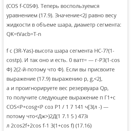
(COS f-C0SΦ). Теперь воспользуемся
уравнением (17.9). Значение<2J равно весу
жидкости в объеме шара, диаметр сегмента:
QK=tVacb=T-n
f c (3R-Yas)-высота шара сегмента HC-7?(1-
costp). И так оно и есть. 0 ватт= — г-Р3(1-соѕ
Ф) 2(2-й-потому что Ф). Если вы присвоите
выражение (17.9) выражению p, g,<2J,
a и проигнорируете вес резервуара Qp,
то получите следующее выражение п Г1+с
COS<Р+cosg<Р соз Р1 / 1 7 141 ч[3(л -) —
потому что<Дж>)2Д(1 7.1 5 ) 473i
л 2cos2f+2cos f-1 3(1+cos f) (17.16)