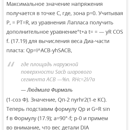
Максимальное значение напряжения
получается в точке C, где, зона p=0. Учитывая
P, = PT=R, из уравнения Лапласа получить
дополнительное уравнение°t+a t= = — yR COS
f. (17.19) для вычисления веса Диа-части
пласта: Qp=I^ACB-yhSACB,
где площадь наружной
поверхности Sacb шарового
сегмента ACB —%n. RHc=2l/?а
Людмила Фирмаль
(1-соз Ф). Значение, Qп-2 nyrhr2(1-е КС).
Теперь подставим формулу Qp и G=R sin
f в Формулу (17.9); a=90°-f; p-0 и примем
во внимание, что вес детали DIA