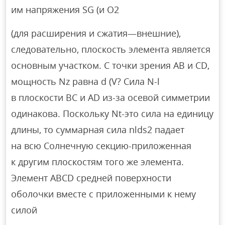
им напряжения SG (и O2
(для расширения и сжатия—внешние),
следовательно, плоскость элемента является
основным участком. С точки зрения AB и CD,
мощность Nz равна d (V? Сила N-l
в плоскости BC и AD из-за осевой симметрии
одинакова. Поскольку Nt-это сила на единицу
длины, то суммарная сила nlds2 падает
на всю Солнечную секцию-приложенная
к другим плоскостям того же элемента.
Элемент ABCD средней поверхности
оболочки вместе с приложенными к нему
силой