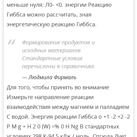
меньше нуля: Л0- <0. энергии Реакцию
Гиббса можно рассчитать, зная
энергетическую реакцию Гиббса.
Формирование продуктов и
исходных материалов
Стандартные условия
перечислены в справочнике.
Людмила Фирмаль
Для того, чтобы принять во внимание
Измерьте направление реакции
взаимодействия между магнием и палладием
С водой. Энергия реакции Гиббса o +1 -2 +2 -2
P M g + H 2 0 (W) =% 0 H Ng В стандартных
условиях 298 К-94,5 кДж / моль. Отсюда Дует,