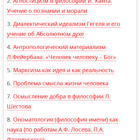
Агностицизм в философии И. Канта.
Учение о познании и морали
Диалектический идеализм Гегеля и его
учение об Абсолютном духе
Антропологический материализм
Л.Фейербаха: «Человек человеку – Бог»
Марксизм как идея и как реальность
Проблема смысла жизни человека
Осмысление добра в философии Л.
Шестова
Ономатология (философия имени) как
наука (по работам А.Ф. Лосева, П.А.
Флоренского)