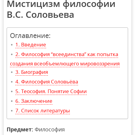
Мистицизм философии
В.С. Соловьева
Оглавление:
Введение
Философия “всеединства” как попытка
создания всеобъемлющего мировоззрения
Биография
Философия Соловьёва
Теософия. Понятие Софии
Заключение
Список литературы
Предмет:
Философия