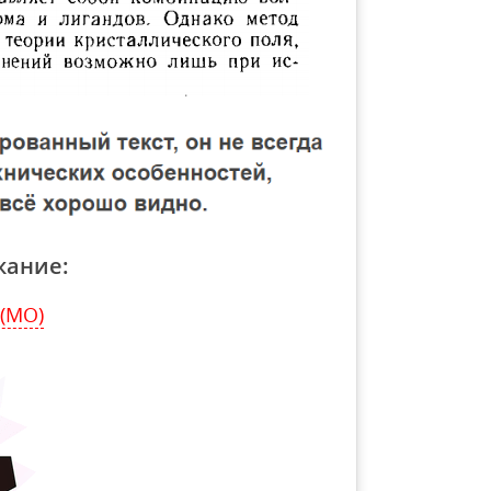
жание:
(МО)