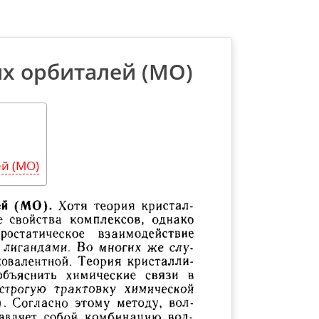
х орбиталей (МО)
й (МО)