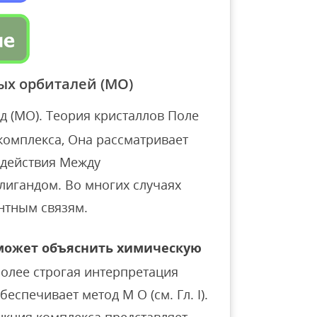
ых орбиталей (МО)
 (МО). Теория кристаллов Поле
комплекса, Она рассматривает
одействия Между
игандом. Во многих случаях
нтным связям.
 может объяснить химическую
олее строгая интерпретация
спечивает метод M O (см. Гл. I).