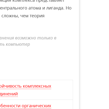
нкция комплекса представляет
ентрального атома и лиганда. Но
 сложны, чем теория
внения возможно только в
ать компьютер
ойчивость комплексных
динений
бенности органических