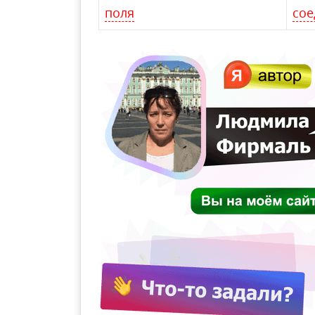
поля
сое