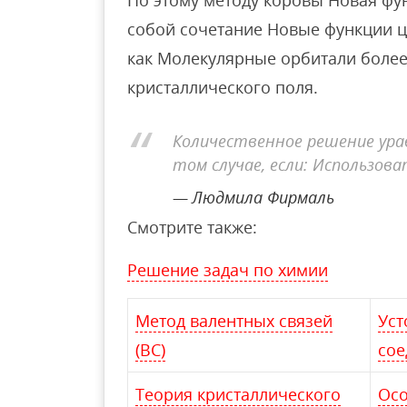
По этому методу коровы Новая фу
собой сочетание Новые функции ц
как Молекулярные орбитали более
кристаллического поля.
Количественное решение ура
том случае, если: Использов
Людмила Фирмаль
Смотрите также:
Решение задач по химии
Метод валентных связей
Уст
(ВС)
сое
Теория кристаллического
Осо