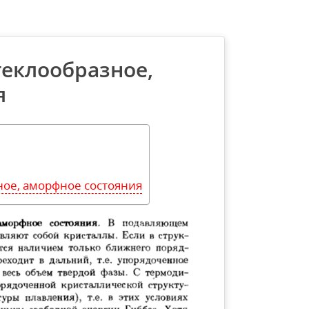
теклообразное,
я
ное, аморфное состояния