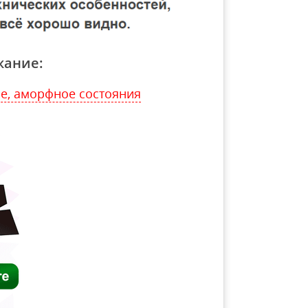
жание:
ое, аморфное состояния