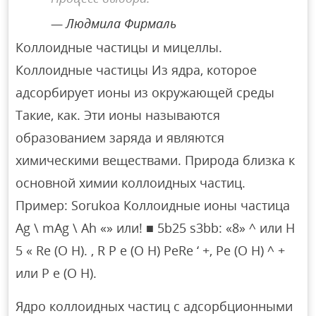
Людмила Фирмаль
Коллоидные частицы и мицеллы.
Коллоидные частицы Из ядра, которое
адсорбирует ионы из окружающей среды
Такие, как. Эти ионы называются
образованием заряда и являются
химическими веществами. Природа близка к
основной химии коллоидных частиц.
Пример: Sorukoa Коллоидные ионы частица
Ag \ mAg \ Ah «» или! ■ 5b25 s3bb: «8» ^ или H
5 « Re (O H). , R P e (O H) РеRe ‘ +, Pe (O H) ^ +
или P e (O H).
Ядро коллоидных частиц с адсорбционными