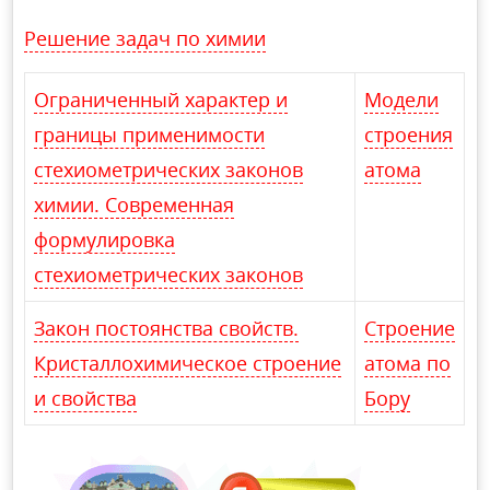
Решение задач по химии
Ограниченный характер и
Модели
границы применимости
строения
стехиометрических законов
атома
химии. Современная
формулировка
стехиометрических законов
Закон постоянства свойств.
Строение
Кристаллохимическое строение
атома по
и свойства
Бору