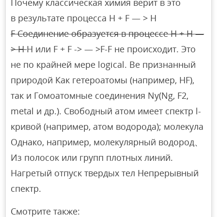
Почему классическая химия верит в это
в результате процесса H + F — > H
F Соединение образуется в процессе H + H —
> H
H или F + F -> — >F-F не происходит. Это
не по крайней мере logical. Be признанный
природой Как гетероатомы (например, HF),
так и Гомоатомные соединения Ny(Ng, F2,
metal и др.). Свободный атом имеет спектр l-
кривой (например, атом водорода); молекула
Однако, например, молекулярный водород、
Из полосок или групп плотных линий.
Нагретый отпуск твердых тел Непрерывный
спектр.
Смотрите также: