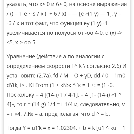
указать, что x> 0 и 6> 0, на основе выражения
/ () = 1-е ~ s / x (l + 6 / x) = — [e «(1-y) — 1], y =
-6 / x и тот факт, что функция ey (1-y) -1
увеличивается по полуоси от -oo 4-0, q (x) ->
<5, x-> oo 5.
Уравнение (действие a по аналогии с
определением скорости i ^ k \ согласно 2.6) И
установите (2.7a), fd / M = O + yD, dd / 0 = 1m0-
dYtk, i> . KI From (1 + к№к ^ ‘к = 1 +: = (1 -6.
Поскольку = 4 [(14-i) 1 / 4-1], = 4 [1- (14-i) «1 ^
4]», то r = (14-g) 1/4 = i-1/4 и, следовательно, v
= r «4. 7.№ = a, предполагая, что d ^ = b.
Тогда Y = u1’k = x = 1.02304, + b = k [u1 ^ ku ~ 1