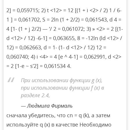
2] = 0,059715; 2) t <12> = 12 [(1 + i <2> / 2) 1 / 6-
1 ] = 0,061702, S = 2ln (1 + 2/2) = 0,061543, d 4 =
4 [1- (1 + j 2/2) — ‘/ 2 = 0,061072; 3) » <2> = 2 [(1-
d <12> / 12) -6-1] = 0,063655, 8 = -12ln (ld <12> /
12) = 0,062663, d = 1- (1- d <12> / 12) 12 =
0,060740; 4) i <4> = 4 [e ^ 4-1] = 0,062991, d <2>
= 2 [1-e ~ s’2] = 0,061534 4.
При использовании функции g (x),
при использовании функции f (x) в
разделе 2.4,
Людмила Фирмаль
сначала убедитесь, что cn = q (k), а затем
используйте q (x) в качестве Необходимо