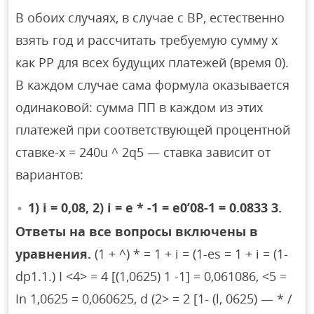
В обоих случаях, в случае с BP, естественно
взять год и рассчитать требуемую сумму x
как PP для всех будущих платежей (время 0).
В каждом случае сама формула оказывается
одинаковой: сумма ПП в каждом из этих
платежей при соответствующей процентной
ставке-x = 240u ^ 2q5 — ставка зависит от
вариантов:
1) i = 0,08, 2) i = e * -1 = e0’08-1 = 0.0833 3.
Ответы на все вопросы включены в
уравнения.
(1 + ^) * = 1 + i = (1-es = 1 + i = (1-
dp1.1.) I <4> = 4 [(1,0625) 1 -1] = 0,061086, <5 =
In 1,0625 = 0,060625, d (2> = 2 [1- (l, 0625) — * /