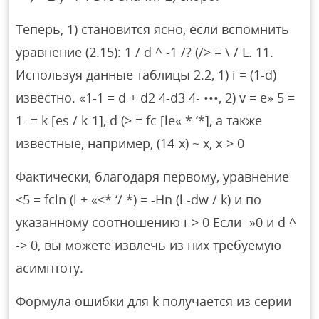
Теперь, 1) становится ясно, если вспомнить
уравнение (2.15): 1 / d ^ -1 /? (/> = \ / L. 11.
Используя данные таблицы 2.2, 1) i = (1-d)
известно. «1-1 = d + d2 4-d3 4- •••, 2) v = e» 5 =
1- = k [es / k-1], d (> = fc [le« * ‘*], а также
известные, например, (14-x) ~ x, x-> 0
Фактически, благодаря первому, уравнение
<5 = fcln (l + «<* ‘/ *) = -Hn (l -dw / k) и по
указанному соотношению i-> 0 Если- »0 и d ^
-> 0, вы можете извлечь из них требуемую
асимптоту.
Формула ошибки для k получается из серии