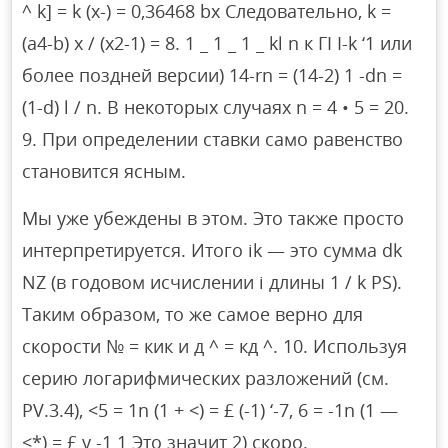
^ k] = k (x-) = 0,36468 bx Следовательно, k =
(a4-b) x / (x2-1) = 8. 1 _ 1 _ 1 _ kl n к ΓI I-k ‘1 или
более поздней версии) 14-rn = (14-2) 1 -dn =
(1-d) l / n. В некоторых случаях n = 4 • 5 = 20.
9. При определении ставки само равенство
становится ясным.
Мы уже убеждены в этом. Это также просто
интерпретируется. Итого ik — это сумма dk
NZ (в годовом исчислении i длины 1 / k PS).
Таким образом, то же самое верно для
скорости № = кик и д ^ = кд ^. 10. Используя
серию логарифмических разложений (см.
PV.3.4), <5 = 1n (1 + <) = £ (-1) ‘-7, 6 = -1n (1 —
<*) = £ у -1 1 Это значит 2) скоро.