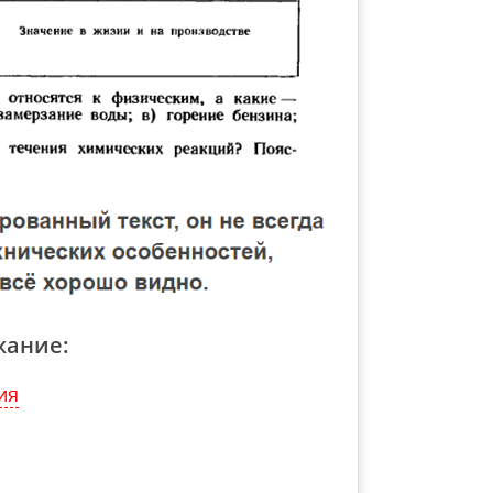
жание:
ия