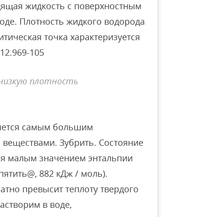
дящая жидкость с поверхностным
воде. Плотность жидкого водорода
Критическая точка характеризуется
12.969-105
 низкую плотность
яется самым большим
 веществами. Зубрить. Состояние
ся малым значением энтальпии
пятить@, 882 кДж / моль).
тно превысит теплоту твердого
астворим в воде,