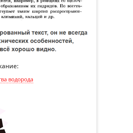
жание:
тва водорода