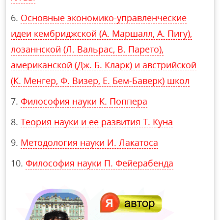
Основные экономико-управленческие
идеи кембриджской (А. Маршалл, А. Пигу),
лозаннской (Л. Вальрас, В. Парето),
американской (Дж. Б. Кларк) и австрийской
(К. Менгер, Ф. Визер, Е. Бем-Баверк) школ
Философия науки К. Поппера
Теория науки и ее развития Т. Куна
Методология науки И. Лакатоса
Философия науки П. Фейерабенда