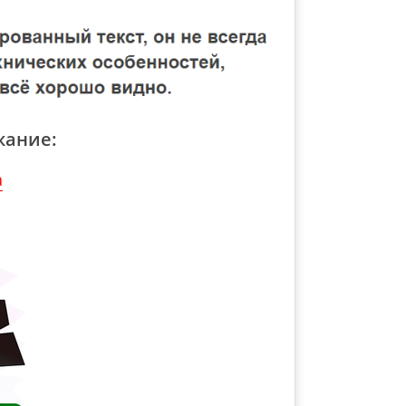
жание:
а