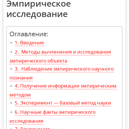
Эмпирическое
исследование
Оглавление:
Введение
Методы вычленения и исследования
эмпирического объекта
Наблюдение эмпирического научного
познания
Получение информации эмпирическим
методом
Эксперимент — базовый метод науки
Научные факты эмпирического
исследования
Заключение