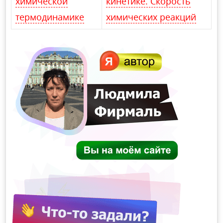
химической
кинетике. Скорость
термодинамике
химических реакций