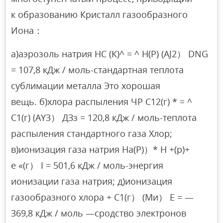
к образованию Кристалл газообразного
Иона：
а)аэрозоль натрия НС (К)^ = ^ Н(Р) (AJ2） DNG
= 107,8 кДж / моль-стандартная теплота
сублимации металла Это хорошая
вещь. б)хлора распыления ЧР С12(г) * = ^
С1(г) (AY3） ДЗз = 120,8 кДж / моль-теплота
распыления стандартного газа Хлор;
в)ионизация газа натрия На(Р)）* Н +(р)+
е «(г） I = 501,6 кДж / моль-энергия
ионизации газа натрия; д)ионизация
газообразного хлора + С1(г） (Ми） E = —
369,8 кДж / моль —сродство электронов