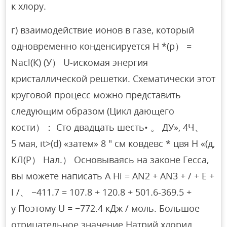
к хлору.
г) взаимодействие ионов в газе, который
одновременно конденсируется Н *(р） =
Nасl(К) (У） U-искомая энергия
кристаллической решетки. Схематически этот
круговой процесс можно представить
следующим образом (Цикл дающего
кости）： Сто двадцать шесть• 。 ДУ», 4Ч、
5 мая, it>(d) «затем» 8 ″ см ковдевс * цвя Н «(д,
КЛ(Р） Нал.） Основываясь на законе Гесса,
вы можете написать A Hi = AN2 + AN3 + / + E +
I /、 −411.7 = 107.8 + 120.8 + 501.6-369.5 +
у Поэтому U = −772.4 кДж / моль. Большое
отрицательное значение Натрий хлорид