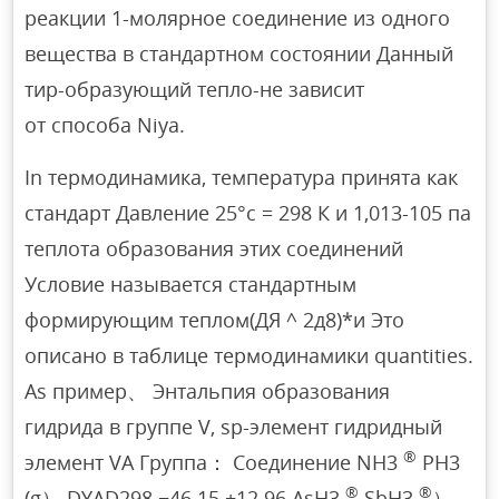
реакции 1-молярное соединение из одного
вещества в стандартном состоянии Данный
тир-образующий тепло-не зависит
от способа Niya.
In термодинамика, температура принята как
стандарт Давление 25°с = 298 К и 1,013-105 па
теплота образования этих соединений
Условие называется стандартным
формирующим теплом(ДЯ ^ 2д8)*и Это
описано в таблице термодинамики quantities.
As пример、 Энтальпия образования
гидрида в группе V, sp-элемент гидридный
®
элемент VA Группа： Соединение NH3
PH3
®
®
(g） DYAD298 −46.15 +12.96 AsH3
SbH3
）