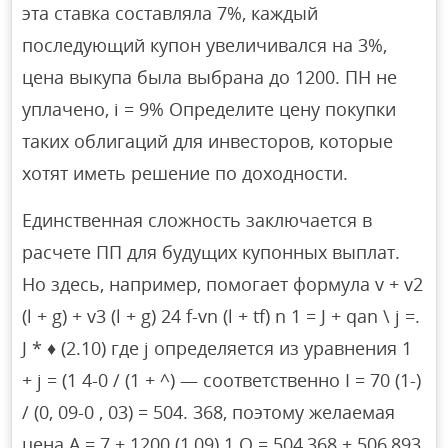
эта ставка составляла 7%, каждый
последующий купон увеличивался на 3%,
цена выкупа была выбрана до 1200. ПН не
уплачено, i = 9% Определите цену покупки
таких облигаций для инвесторов, которые
хотят иметь решение по доходности.
Единственная сложность заключается в
расчете ПП для будущих купонных выплат.
Но здесь, например, помогает формула v + v2
(l + g) + v3 (l + g) 24 f-vn (l + tf) n 1 = J + qan \ j =.
J * ♦ (2.10) где j определяется из уравнения 1
+ j = (1 4-0 / (1 + ^) — соответственно I = 70 (1-)
/ (0, 09-0 , 03) = 504. 368, поэтому желаемая
цена A = 7 + 1200 (1,09) 1 О = 504,368 + 506,893