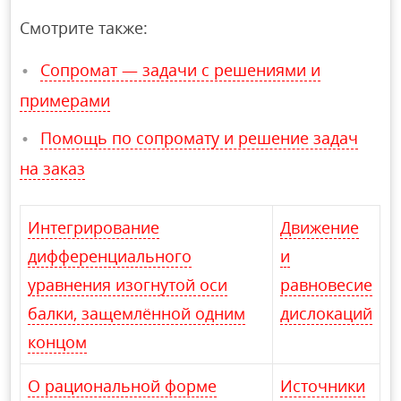
Смотрите также:
Сопромат — задачи с решениями и
примерами
Помощь по сопромату и решение задач
на заказ
Интегрирование
Движение
дифференциального
и
уравнения изогнутой оси
равновесие
балки, защемлённой одним
дислокаций
концом
О рациональной форме
Источники