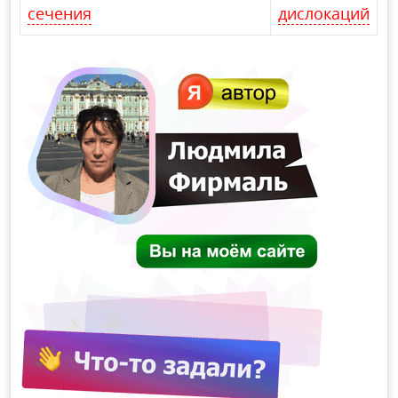
сечения
дислокаций