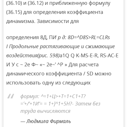
(36.10) и (36.12) и приближенную формулу
(36.15) для определения коэффициента
динамизма. Зависимости для
определения 8Д, П
И р д: 8D=^D8S>RL=CLRs
I Продольные растягивающие и сжимающие
воздействия(рис. 598)
a1Q Q K-MS-E-R, RS-AC-E
И У с ~ 2е Ф~ «~ 2е~’ ^Р » Для расчета
динамического коэффициента / SD можно
использовать одну из следующих
формул: ^=1+Ц>+Т=1+С1+Т?
=’+/’+1И’= = 1+]^1+5Н?- Затем без
труда вычисляются
Людмила Фирмаль