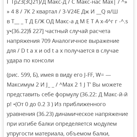
Г TpZ3(3Q21)/Д Макс-Д / С Макс-нас Max| / ^»
» 4 8 / 7К 2 квартал / 3-V24E Дж И __Q я/Ш
в Т__ _ Т Д Е/Ж ОД Макс-а д М Е Т А х-4^г г -^.s
y•(36.22)§ 227] частный случай расчета
напряжения 709 Аналогичное выражение
для / D t a x и od t a x получается в случае
удара по консоли
(рис. 599, Б), имея в виду его J-FF, W= —
Максимум 2 И J_ _ / ^Max 2 1 J T’ Вы можете
представить себе формулу (36.22: Д Макс-й-й
р! •(От 0 до 0.2 3 ) Из приближенного
уравнения (36.23) динамическое напряжение
при изгибе балки определяется модулем
упругости материала, объемом балки,