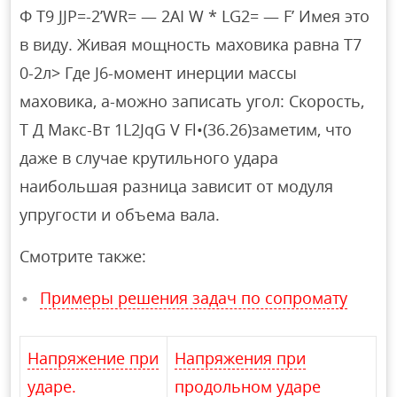
Ф Т9 JJP=-2’WR= — 2AI W * LG2= — F’ Имея это
в виду. Живая мощность маховика равна Т7
0-2л> Где J6-момент инерции массы
маховика, а-можно записать угол: Скорость,
Т Д Макс-Вт 1L2JqG V Fl•(36.26)заметим, что
даже в случае крутильного удара
наибольшая разница зависит от модуля
упругости и объема вала.
Смотрите также:
Примеры решения задач по сопромату
Напряжение при
Напряжения при
ударе.
продольном ударе