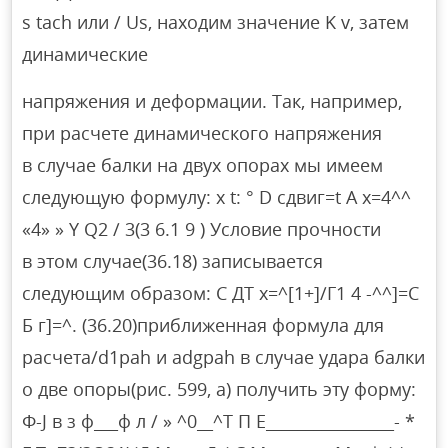
s tach или / Us, находим значение K v, затем
динамические
напряжения и деформации. Так, например,
при расчете динамического напряжения
в случае балки на двух опорах мы имеем
следующую формулу: x t: ° D сдвиг=t A x=4^^
«4» » Y Q2 / 3(3 6.1 9 ) Условие прочности
в этом случае(36.18) записывается
следующим образом: С ДТ х=^[1+]/Г1 4 -^^]=С
Б г]=^. (36.20)приближенная формула для
расчета/d1pah и adgpah в случае удара балки
о две опоры(рис. 599, а) получить эту форму:
Ф-J в з ф___ф л / » ^0__^Т П Е________________- *