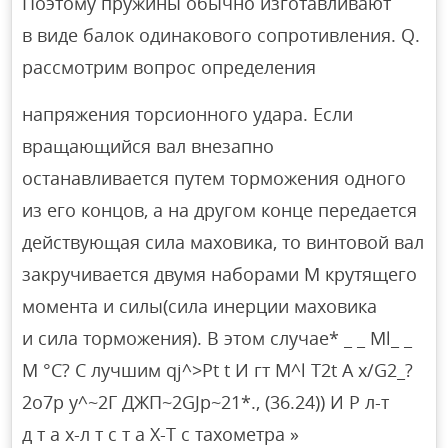
Поэтому пружины обычно изготавливают
в виде балок одинакового сопротивления. Q.
рассмотрим вопрос определения
напряжения торсионного удара. Если
вращающийся вал внезапно
останавливается путем торможения одного
из его концов, а на другом конце передается
действующая сила маховика, то винтовой вал
закручивается двумя наборами M крутящего
момента и силы(сила инерции маховика
и сила торможения). В этом случае* _ _ Ml_ _
M °С? С лучшим qj^>Pt t И гт M^l T2t A x/G2_?
2o7p у^~2Г ДЖП~2GJp~21*., (36.24)) И Р л-т
д т а х-л т с т а Х-Т с тахометра »