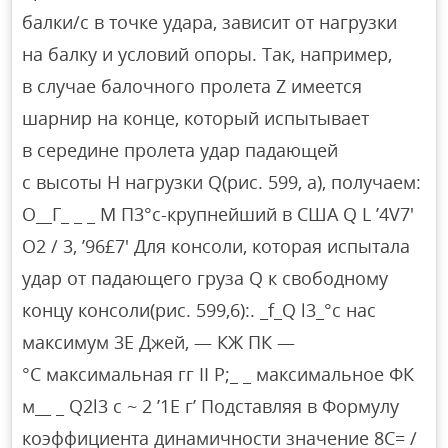
балки/с в точке удара, зависит от нагрузки
на балку и условий опоры. Так, например,
в случае балочного пролета Z имеется
шарнир на конце, который испытывает
в середине пролета удар падающей
с высоты H нагрузки Q(рис. 599, а), получаем:
О__Г_ _ _ М П3°с-крупнейший в США Q L ’4V7′
О2 / 3, ’96£7′ Для консоли, которая испытала
удар от падающего груза Q к свободному
концу консоли(рис. 599,6):. _f_Q l3_°с нас
максимум 3Е Джей, — КЖ ПК —
°C максимальная гг II Р;_ _ максимальное ФК
м__ _ Q2l3 с ~ 2 ’1Е г’ Подставляя в Формулу
коэффициента динамичности значение 8С= /