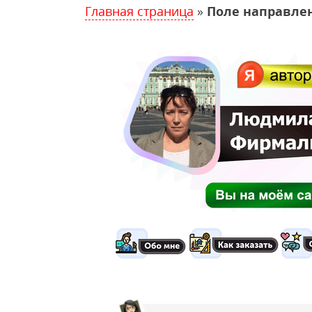
Главная страница
»
Поле направле