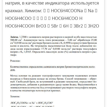
натрия, в качестве индикатора используется
крахмал. Химизм:   HOC6H4COONa  Na 
HOC6H4COO      HOC6H4COO H
HOC6H4COOH BrO3  5Br  6H  3Br2  3H2O