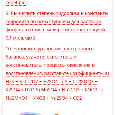
серебра?
Вычислить степень гидролиза и константы
гидролиза по всем ступеням для раствора
фосфата натрия с молярной концентрацией
0,1 моль/дм3 .
Напишите уравнения электронного
баланса, укажите: окислитель и
восстановитель, процессы окисления и
восстановления, расставьте коэффициенты а)
H2S + K2Cr2O7 + H2SO4 → S + Cr2(SO4)3 +
K2SO4 + H2O б) MnSO4 + Na2CO3 + KNO3 →
Na2MnO4 + KNO2 + Na2SO4 + CO2