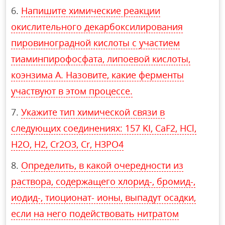
Напишите химические реакции
окислительного декарбоксилирования
пировиноградной кислоты с участием
тиаминпирофосфата, липоевой кислоты,
коэнзима А. Назовите, какие ферменты
участвуют в этом процессе.
Укажите тип химической связи в
следующих соединениях: 157 KI, CaF2, HCl,
H2O, H2, Cr2O3, Cr, H3PO4
Определить, в какой очередности из
раствора, содержащего хлорид-, бромид-,
иодид-, тиоционат- ионы, выпадут осадки,
если на него подействовать нитратом