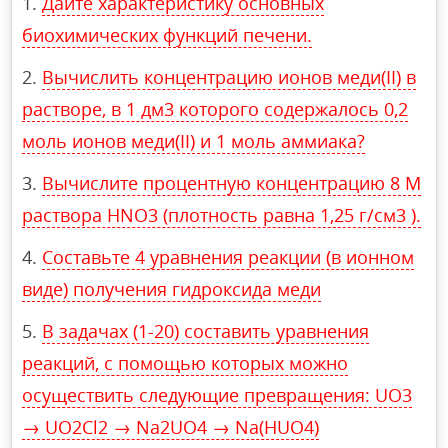
Дайте характеристику основных
биохимических функций печени.
Вычислить концентрацию ионов меди(II) в
растворе, в 1 дм3 которого содержалось 0,2
моль ионов меди(II) и 1 моль аммиака?
Вычислите процентную концентрацию 8 М
раствора HNO3 (плотность равна 1,25 г/см3 ).
Составьте 4 уравнения реакции (в ионном
виде) получения гидроксида меди
В задачах (1-20) составить уравнения
реакций, с помощью которых можно
осуществить следующие превращения: UO3
→ UO2Cl2 → Na2UO4 → Na(HUO4)