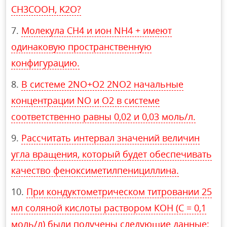
CH3COOH, K2O?
Молекула CH4 и ион NH4 + имеют
одинаковую пространственную
конфигурацию.
В системе 2NO+O2 2NO2 начальные
концентрации NO и O2 в системе
соответственно равны 0,02 и 0,03 моль/л.
Рассчитать интервал значений величин
угла вращения, который будет обеспечивать
качество феноксиметилпенициллина.
При кондуктометрическом титровании 25
мл соляной кислоты раствором КОН (С = 0,1
моль/л) были получены следующие данные: