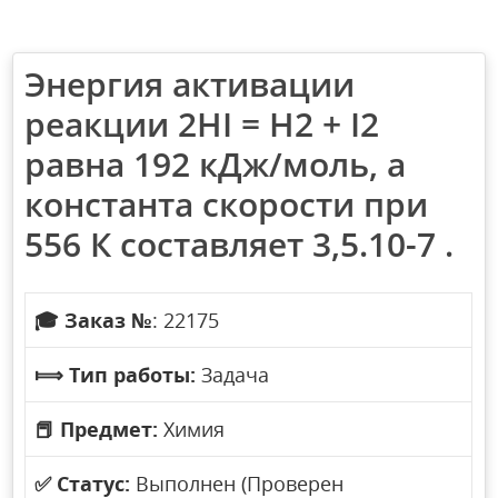
Энергия активации
реакции 2HI = H2 + I2
равна 192 кДж/моль, а
константа скорости при
556 К составляет 3,5.10-7 .
🎓
Заказ №
: 22175
⟾
Тип работы:
Задача
📕
Предмет:
Химия
✅
Статус:
Выполнен (Проверен