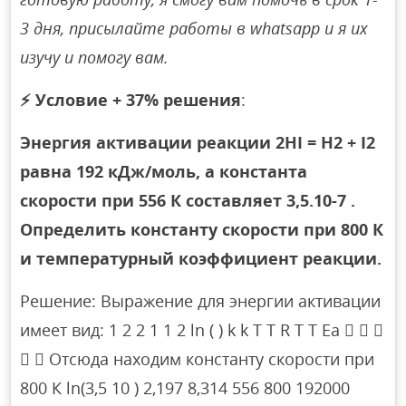
3 дня, присылайте работы в whatsapp и я их
изучу и помогу вам.
⚡
Условие + 37% решения
:
Энергия активации реакции 2HI = H2 + I2
равна 192 кДж/моль, а константа
скорости при 556 К составляет 3,5.10-7 .
Определить константу скорости при 800 К
и температурный коэффициент реакции.
Решение: Выражение для энергии активации
имеет вид: 1 2 2 1 1 2 ln ( ) k k T T R T T Ea   
  Отсюда находим константу скорости при
800 К ln(3,5 10 ) 2,197 8,314 556 800 192000