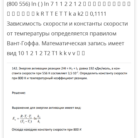
(800 556) ln ( ) ln 7 1 1 2 2 1 2          
      k R T T E T T k a k2  0,1111
Зависимость скорости и константы скорости
от температуры определяется правилом
Вант-Гоффа. Математическая запись имеет
вид 10 1 2 1 2 T2 T1 k k v v  