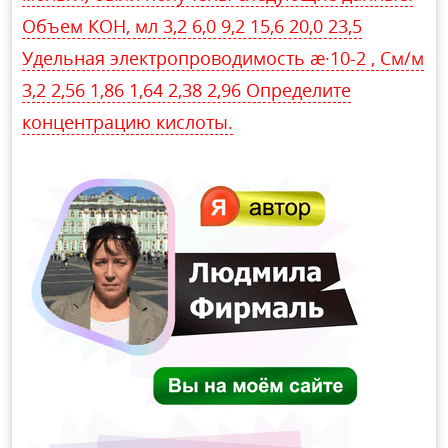
Объем КОН, мл 3,2 6,0 9,2 15,6 20,0 23,5
Удельная электропроводимость æ·10-2 , См/м
3,2 2,56 1,86 1,64 2,38 2,96 Определите
концентрацию кислоты.