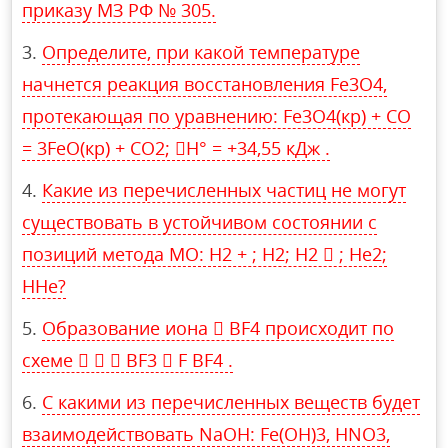
приказу МЗ РФ № 305.
Определите, при какой температуре
начнется реакция восстановления Fe3O4,
протекающая по уравнению: Fe3O4(кр) + CO
= 3FeO(кр) + CO2; H° = +34,55 кДж .
Какие из перечисленных частиц не могут
существовать в устойчивом состоянии с
позиций метода МО: H2 + ; H2; H2  ; He2;
HHe?
Образование иона  BF4 происходит по
схеме    BF3  F BF4 .
С какими из перечисленных веществ будет
взаимодействовать NaOH: Fe(OH)3, HNO3,