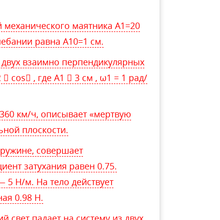
 механического маятника А1=20
лебании равна А10=1 см.
в двух взаимно перпендикулярных
2  cos , где A1  3 см , ω1 = 1 рад/
360 км/ч, описывает «мертвую
ьной плоскости.
 пружине, совершает
ент затухания равен 0.75.
5 Н/м. На тело действует
ая 0.98 Н.
 свет падает на систему из двух