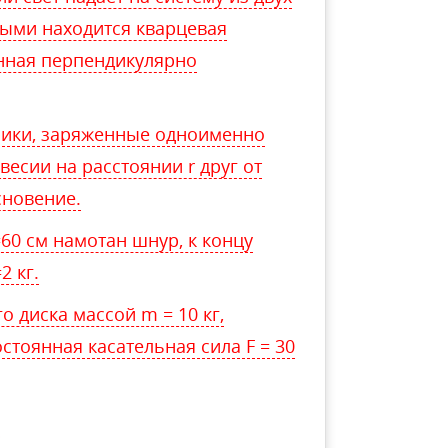
ыми находится кварцевая
нная перпендикулярно
ики, заряженные одноименно
весии на расстоянии r друг от
сновение.
60 см намотан шнур, к концу
2 кг.
 диска массой m = 10 кг,
стоянная касательная сила F = 30