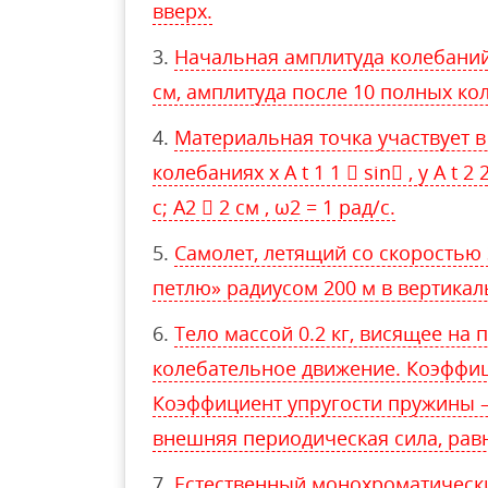
вверх.
Начальная амплитуда колебаний
см, амплитуда после 10 полных ко
Материальная точка участвует 
колебаниях x A t 1 1  sin , y A t 2 
с; A2  2 см , ω2 = 1 рад/с.
Самолет, летящий со скоростью 
петлю» радиусом 200 м в вертикал
Тело массой 0.2 кг, висящее на
колебательное движение. Коэффици
Коэффициент упругости пружины — 
внешняя периодическая сила, равн
Естественный монохроматический