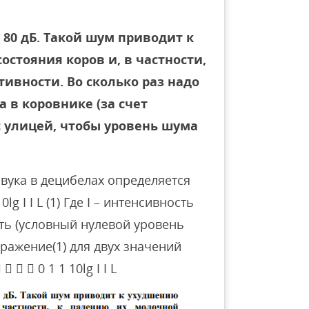
 80 дБ. Такой шум приводит к
стояния коров и, в частности,
ивности. Во сколько раз надо
 в коровнике (за счет
с улицей, чтобы уровень шума
вука в децибелах определяется
lg I I L (1) Где I – интенсивность
сть (условный нулевой уровень
ражение(1) для двух значений
   0 1 1 10lg I I L