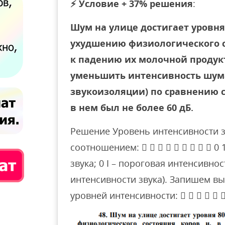
⚡
Условие + 37% решения
:
Шум на улице достигает уровня
ухудшению физиологического со
к падению их молочной продукт
уменьшить интенсивность шума
звукоизоляции) по сравнению 
в нем был не более 60 дБ.
Решение Уровень интенсивности з
соотношением:          0 10
звука; 0 I – пороговая интенсивно
интенсивности звука). Запишем вы
уровней интенсивности:       