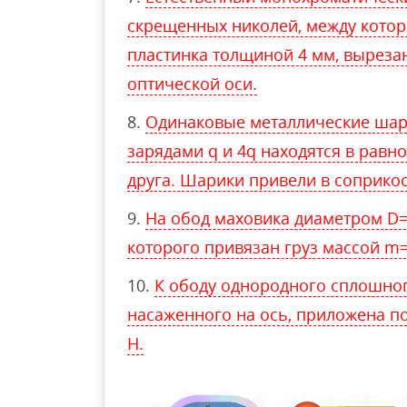
скрещенных николей, между котор
пластинка толщиной 4 мм, выреза
оптической оси.
Одинаковые металлические шар
зарядами q и 4q находятся в равно
друга. Шарики привели в соприко
На обод маховика диаметром D=
которого привязан груз массой m=
К ободу однородного сплошного
насаженного на ось, приложена по
Н.