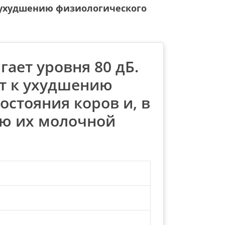
к ухудшению физиологического
гает уровня 80 дБ.
т к ухудшению
остояния коров и, в
ию их молочной