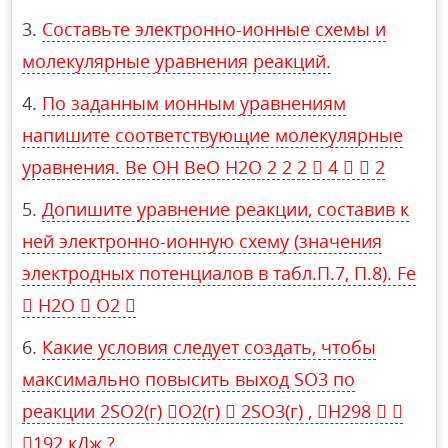
Составьте электронно-ионные схемы и
молекулярные уравнения реакций.
По заданным ионным уравнениям
напишите соответствующие молекулярные
уравнения. Be OH BeO H2O 2 2 2  4   2
Допишите уравнение реакции, составив к
ней электронно-ионную схему (значения
электродных потенциалов в табл.П.7, П.8). Fe
 H2O  O2 
Какие условия следует создать, чтобы
максимально повысить выход SO3 по
реакции 2SO2(г) O2(г)  2SO3(г) , H298  
192 кДж ?