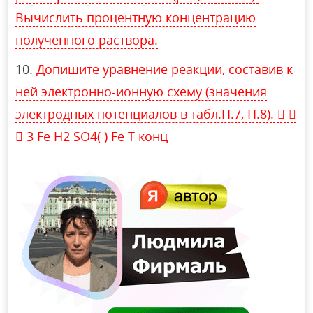
Вычислить процентную концентрацию
полученного раствора.
Допишите уравнение реакции, составив к
ней электронно-ионную схему (значения
электродных потенциалов в табл.П.7, П.8).  
 3 Fe H2 SO4( ) Fe T конц