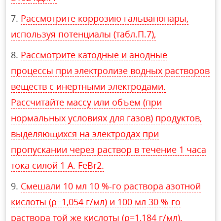
Рассмотрите коррозию гальванопары,
используя потенциалы (табл.П.7),
Рассмотрите катодные и анодные
процессы при электролизе водных растворов
веществ с инертными электродами.
Рассчитайте массу или объем (при
нормальных условиях для газов) продуктов,
выделяющихся на электродах при
пропускании через раствор в течение 1 часа
тока силой 1 А. FeBr2.
Смешали 10 мл 10 %-го раствора азотной
кислоты (ρ=1,054 г/мл) и 100 мл 30 %-го
раствора той же кислоты (ρ=1,184 г/мл).