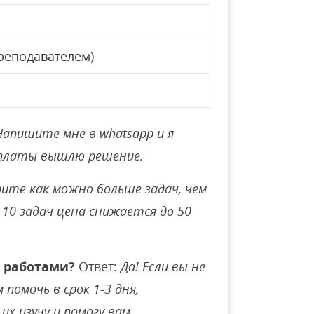
реподавателем)
Напишите мне в whatsapp и я
оплаты вышлю решение.
ите как можно больше задач, чем
10 задач цена снижается до 50
 работами?
Ответ:
Да! Если вы не
помочь в срок 1-3 дня,
их изучу и помогу вам.