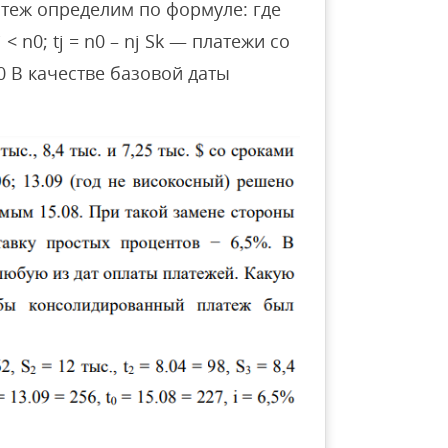
теж определим по формуле: где
 n0; tj = n0 – nj Sk — платежи со
n0 В качестве базовой даты