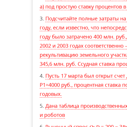
а) под простую ставку процентов 
Подсчитайте полные затраты на 
году, если известно, что непосредс
году было затрачено 400 млн. руб
2002 и 2003 годах соответственно –
рекультивацию земельного участка
345,6 млн. руб. Ссудная ставка про
Пусть 17 марта был открыт счет
P1=4000 руб., процентная ставка п
годовых.
Дана таблица производственны
и роботов
Рыночный спрос 𝑄𝑡 𝐷 = 200 − 3𝑃