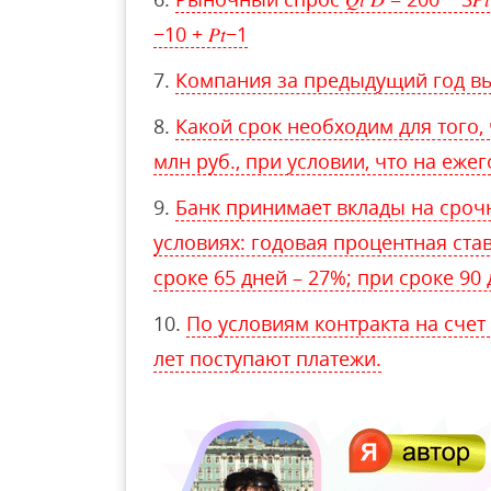
−10 + 𝑃𝑡−1
Компания за предыдущий год вып
Какой срок необходим для того,
млн руб., при условии, что на еже
Банк принимает вклады на сроч
условиях: годовая процентная став
сроке 65 дней – 27%; при сроке 90 
По условиям контракта на счет 
лет поступают платежи.