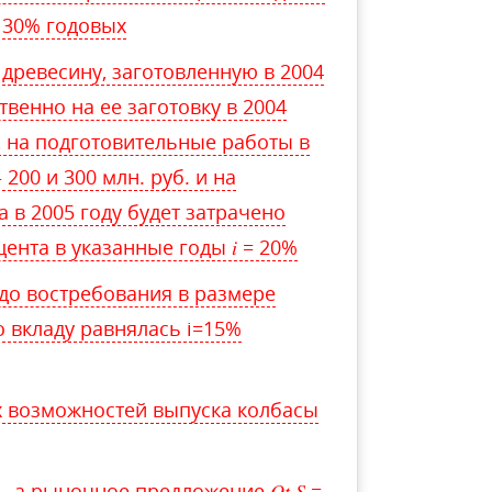
в 30% годовых
древесину, заготовленную в 2004
твенно на ее заготовку в 2004
., на подготовительные работы в
 200 и 300 млн. руб. и на
 в 2005 году будет затрачено
цента в указанные годы 𝑖 = 20%
 до востребования в размере
о вкладу равнялась i=15%
х возможностей выпуска колбасы
 , а рыночное предложение 𝑄𝑡 𝑆 =