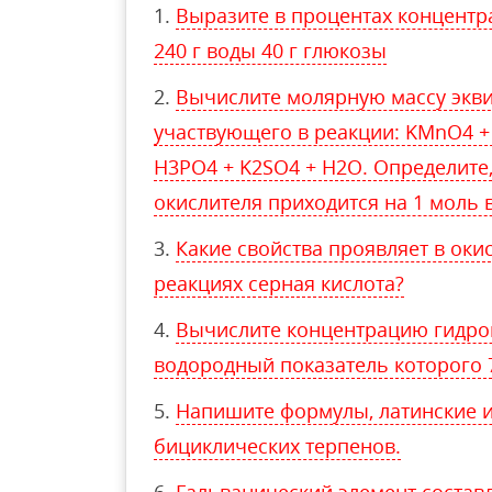
Выразите в процентах концентр
240 г воды 40 г глюкозы
Вычислите молярную массу экви
участвующего в реакции: KMnO4 
H3РO4 + K2SO4 + H2O. Определите,
окислителя приходится на 1 моль 
Какие свойства проявляет в ок
реакциях серная кислота?
Вычислите концентрацию гидрок
водородный показатель которого 
Напишите формулы, латинские и
бициклических терпенов.