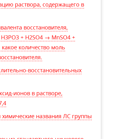
ацию раствора, содержащего в
валента восстановителя,
+ H3РO3 + H2SO4 → MnSO4 +
 какое количество моль
восстановителя.
ислительно-восстановительных
сид-ионов в растворе,
7,4
 химические названия ЛС группы