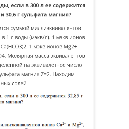
ы, если в 300 л ее содержится
и 30,6 г сульфата магния?
ется суммой миллиэквивалентов
в 1 л воды (мэкв/л). 1 мэкв ионов
 Ca(НСO3)2. 1 мэкв ионов Mg2+
O4. Молярная масса эквивалентов
деленной на эквивалетное число
сульфата магния Z=2. Находим
ных солей.