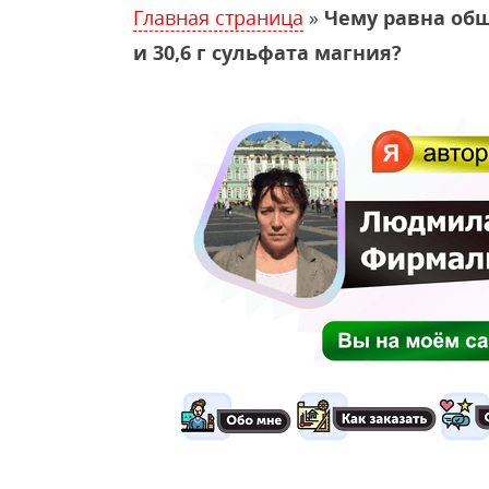
Главная страница
»
Чему равна общ
и 30,6 г сульфата магния?