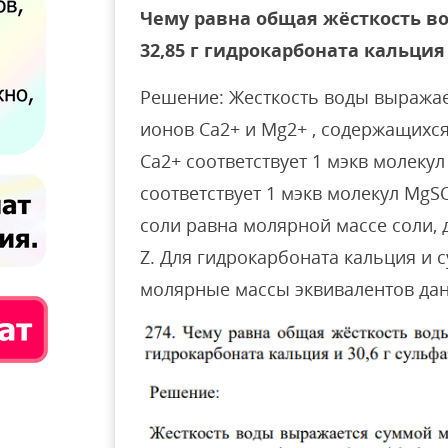
Чему равна общая жёсткость вод
32,85 г гидрокарбоната кальция 
Решение: Жесткость воды выража
ионов Са2+ и Мg2+ , содержащихся 
Са2+ соответствует 1 мэкв молекул
соответствует 1 мэкв молекул MgS
соли равна молярной массе соли, 
Z. Для гидрокарбоната кальция и 
молярные массы эквивалентов дан