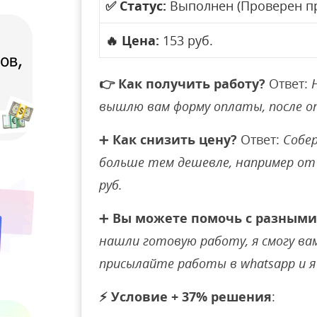
✅
Статус:
Выполнен (Проверен п
🔥
Цена:
153 руб.
👉
Как получить работу?
Ответ:
вышлю вам форму оплаты, после 
➕
Как снизить цену?
Ответ:
Собер
больше тем дешевле, например от 
руб.
➕
Вы можете помочь с разными
нашли готовую работу, я смогу вам 
присылайте работы в whatsapp и я 
⚡
Условие + 37% решения
: