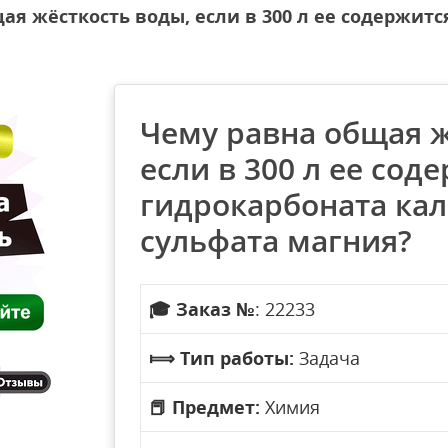
ая жёсткость воды, если в 300 л ее содержитс
Чему равна общая ж
если в 300 л ее соде
гидрокарбоната каль
сульфата магния?
🎓
Заказ №
: 22233
⟾
Тип работы:
Задача
📕
Предмет:
Химия