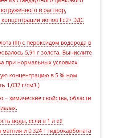
лен из стандартного цинкового
 погруженного в раствор,
 концентрации ионов Fe2+ ЭДС
та (III) с пероксидом водорода в
овалось 5,91 г золота. Вычислите
а при нормальных условиях.
ую концентрацию в 5 %-ном
ь 1,032 г/см3 )
 – химические свойства, области
иалах.
ть воды, если в 1 л её
 магния и 0,324 г гидрокарбоната