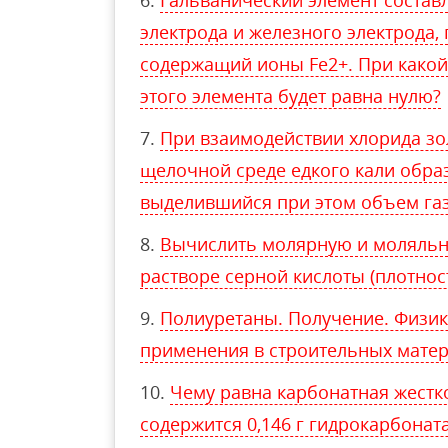
Гальванический элемент состав
электрода и железного электрода,
содержащий ионы Fe2+. При какой
этого элемента будет равна нулю?
При взаимодействии хлорида золо
щелочной среде едкого кали образ
выделившийся при этом объем газ
Вычислить молярную и моляльн
растворе серной кислоты (плотност
Полиуретаны. Получение. Физико
применения в строительных матер
Чему равна карбонатная жесткос
содержится 0,146 г гидрокарбоната