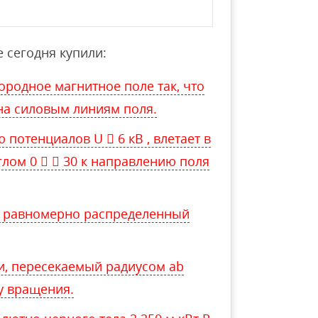
 сегодня купили:
родное магнитное поле так, что
на силовым линиям поля.
потенциалов U  6 кВ , влетает в
лом 0   30 к направлению поля
т равномерно распределенный
и, пересекаемый радиусом ab
ту вращения.