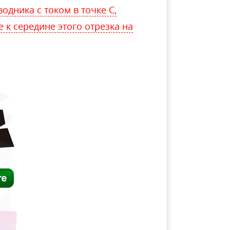
дника с током в точке С,
к середине этого отрезка на