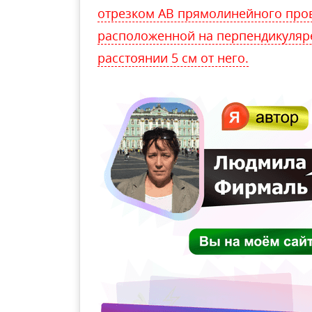
отрезком АВ прямолинейного прово
расположенной на перпендикуляре 
расстоянии 5 см от него.