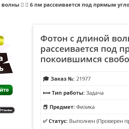
 волны   6 пм рассеивается под прямым уг
Фотон с длиной вол
рассеивается под п
покоившимся свобо
🎓
Заказ №
: 21977
⟾
Тип работы:
Задача
📕
Предмет:
Физика
✅
Статус:
Выполнен (Проверен п