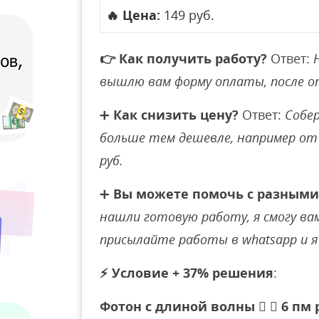
🔥
Цена:
149 руб.
👉
Как получить работу?
Ответ:
вышлю вам форму оплаты, после 
➕
Как снизить цену?
Ответ:
Собер
больше тем дешевле, например от 
руб.
➕
Вы можете помочь с разными
нашли готовую работу, я смогу вам 
присылайте работы в whatsapp и я 
⚡
Условие + 37% решения
:
Фотон с длиной волны   6 пм