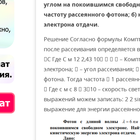
углом на покоившимся свободно
частоту рассеянного фотона; б
электрона отдачи.
Решение Согласно формулы Компт
после рассеивания определяется вы
C Где C м 12 2,43 10    – Ко
электрона;  – угол рассеивания;
фотона. Тогда частота  1 рассеянн
 Где с м c 8  310 – скорость св
выражений можем записать: 2 2 sin2
выражение для энергии рассеянног