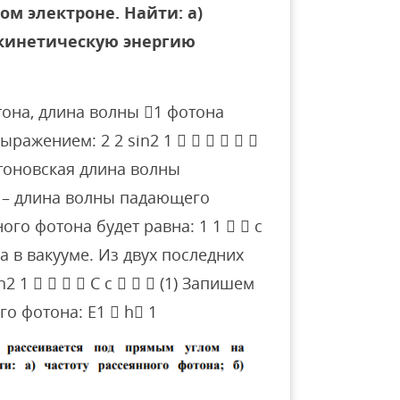
м электроне. Найти: а)
) кинетическую энергию
она, длина волны 1 фотона
ражением: 2 2 sin2 1      
мптоновская длина волны
  – длина волны падающего
ого фотона будет равна: 1 1   c
ета в вакууме. Из двух последних
 1     C c    (1) Запишем
о фотона: E1  h 1