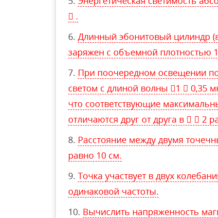
Энергетическая светимость абсо
 .
Длинный эбонитовый цилиндр (ε
заряжен с объемной плотностью 1
При поочередном освещении по
светом с длиной волны 1  0,35 м
что соответствующие максимальн
отличаются друг от друга в   2 р
Расстояние между двумя точечн
равно 10 см.
Точка участвует в двух колебан
одинаковой частоты.
Вычислить напряженность магн