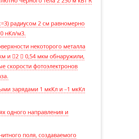
лютно черного тела 2 250 м кВт R
=3) радиусом 2 см равномерно
0 нКл/м3.
верхности некоторого металла
км и 2  0,54 мкм обнаружили,
ые скорости фотоэлектронов
аза.
ыми зарядами 1 мкКл и –1 мкКл
иях одного направления и
итного поля, создаваемого