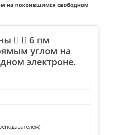
лом на покоившимся свободном
ны   6 пм
рямым углом на
дном электроне.
реподавателем)