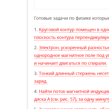
Готовые задачи по физике которые
Круговой контур помещен в одно
плоскость контура перпендикуляр
Электрон, ускоренный разностью 
однородное магнитное поле под уг
и начинает двигаться по спирали.
Тонкий длинный стержень несе
заряд.
Найти поток магнитной индукци
диска А (см. рис. 57), за одну мину