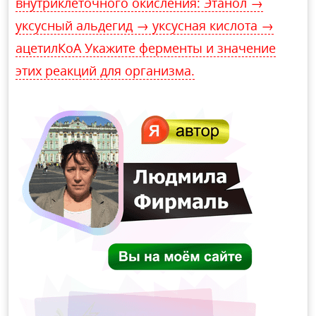
внутриклеточного окисления: Этанол →
уксусный альдегид → уксусная кислота →
ацетилКоА Укажите ферменты и значение
этих реакций для организма.