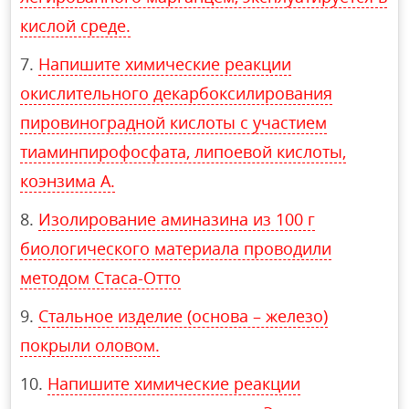
кислой среде.
Напишите химические реакции
окислительного декарбоксилирования
пировиноградной кислоты с участием
тиаминпирофосфата, липоевой кислоты,
коэнзима А.
Изолирование аминазина из 100 г
биологического материала проводили
методом Стаса-Отто
Стальное изделие (основа – железо)
покрыли оловом.
Напишите химические реакции