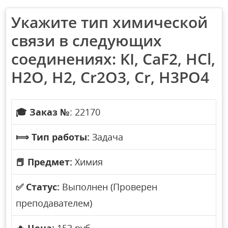
Укажите тип химической
связи в следующих
соединениях: KI, CaF2, HCl,
H2O, H2, Cr2O3, Cr, H3PO4
🎓
Заказ №
: 22170
⟾
Тип работы:
Задача
📕
Предмет:
Химия
✅
Статус:
Выполнен (Проверен
преподавателем)