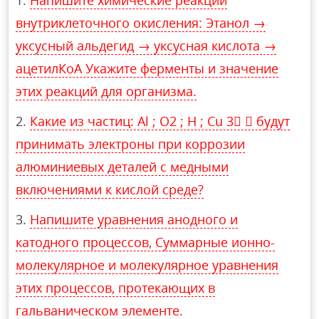
Напишите химические реакции
внутриклеточного окисления: Этанол →
уксусный альдегид → уксусная кислота →
ацетилКоА Укажите ферменты и значение
этих реакций для организма.
Какие из частиц: Al ; O2 ; H ; Cu 3  будут
принимать электроны при коррозии
алюминиевых деталей с медными
включениями к кислой среде?
Напишите уравнения анодного и
катодного процессов, Суммарные ионно-
молекулярное и молекулярное уравнения
этих процессов, протекающих в
гальваническом элементе.