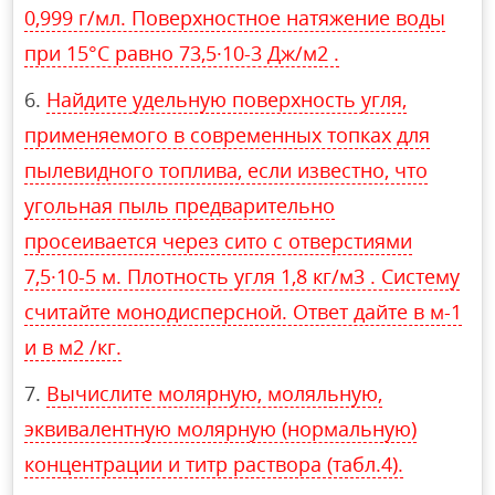
0,999 г/мл. Поверхностное натяжение воды
при 15°С равно 73,5·10-3 Дж/м2 .
Найдите удельную поверхность угля,
применяемого в современных топках для
пылевидного топлива, если известно, что
угольная пыль предварительно
просеивается через сито с отверстиями
7,5·10-5 м. Плотность угля 1,8 кг/м3 . Систему
считайте монодисперсной. Ответ дайте в м-1
и в м2 /кг.
Вычислите молярную, моляльную,
эквивалентную молярную (нормальную)
концентрации и титр раствора (табл.4).