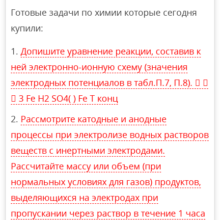
Готовые задачи по химии которые сегодня
купили:
Допишите уравнение реакции, составив к
ней электронно-ионную схему (значения
электродных потенциалов в табл.П.7, П.8).  
 3 Fe H2 SO4( ) Fe T конц
Рассмотрите катодные и анодные
процессы при электролизе водных растворов
веществ с инертными электродами.
Рассчитайте массу или объем (при
нормальных условиях для газов) продуктов,
выделяющихся на электродах при
пропускании через раствор в течение 1 часа