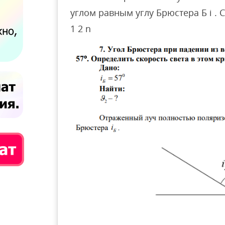
углом равным углу Брюстера Б i .
1 2 n