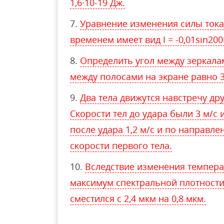
1,6·10-19 Дж.
Уравнение изменения силы тока
временем имеет вид I = -0,01sin200
Определить угол между зеркала
между полосами на экране равно 
Два тела движутся навстречу дру
Скорости тел до удара были 3 м/с 
после удара 1,2 м/с и по направл
скорости первого тела.
Вследствие изменения темпера
максимум спектральной плотности
сместился с 2,4 мкм на 0,8 мкм.