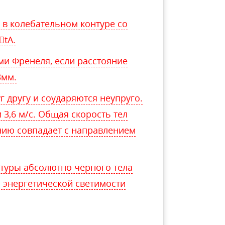
 в колебательном контуре со
tА.
ми Френеля, если расстояние
3мм.
г другу и соударяются неупруго.
и 3,6 м/с. Общая скорость тел
ению совпадает с направлением
туры абсолютно чёрного тела
 энергетической светимости