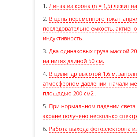
Линза из крона (n = 1,5) лежит на
В цепь переменного тока напр
последовательно емкость, активн
индуктивность.
Два одинаковых груза массой 2
на нитях длиной 50 см.
В цилиндр высотой 1,6 м, запо
атмосферном давлении, начали м
площадью 200 см2 .
При нормальном падении света 
экране получено несколько спектр
Работа выхода фотоэлектрона и