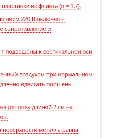
 пластинке из флинта (n = 1,7).
яжением 220 В включены
ое сопротивление и
0 г подвешены к вертикальной оси
лненный воздухом при нормальном
едленно вдвигать поршень
на решетку длиной 2 см на
ов.
з поверхности металла равна