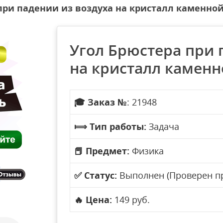
при падении из воздуха на кристалл каменной
Угол Брюстера при 
на кристалл каменн
🎓
Заказ №
: 21948
⟾
Тип работы:
Задача
📕
Предмет:
Физика
✅
Статус:
Выполнен (Проверен п
🔥
Цена:
149 руб.