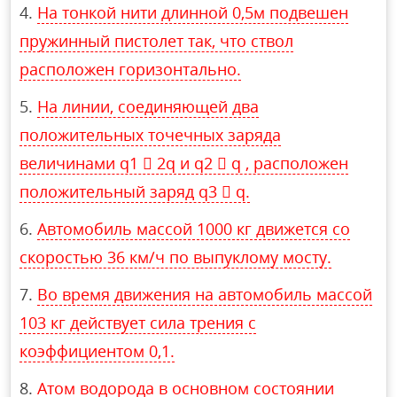
На тонкой нити длинной 0,5м подвешен
пружинный пистолет так, что ствол
расположен горизонтально.
На линии, соединяющей два
положительных точечных заряда
величинами q1  2q и q2  q , расположен
положительный заряд q3  q.
Автомобиль массой 1000 кг движется со
скоростью 36 км/ч по выпуклому мосту.
Во время движения на автомобиль массой
103 кг действует сила трения с
коэффициентом 0,1.
Атом водорода в основном состоянии