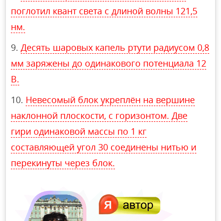
поглотил квант света с длиной волны 121,5
нм.
Десять шаровых капель ртути радиусом 0,8
мм заряжены до одинакового потенциала 12
В.
Невесомый блок укреплён на вершине
наклонной плоскости, с горизонтом. Две
гири одинаковой массы по 1 кг
составляющей угол 30 соединены нитью и
перекинуты через блок.