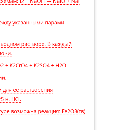
схемам: I2 + NaOH → NaIO + NaI
ежду указанными парами
водном растворе. В каждый
лочи.
2 + K2CrO4 + K2SO4 + H2O.
ии.
и для её растворения
5 н. HCl.
туре возможна реакция: Fe2O3(тв)