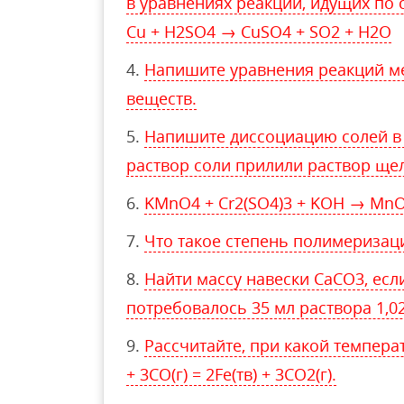
в уравнениях реакций, идущих по 
Cu + H2SO4 → CuSO4 + SO2 + H2O
Напишите уравнения реакций м
веществ.
Напишите диссоциацию солей в 
раствор соли прилили раствор ще
KMnO4 + Cr2(SO4)3 + KOH → MnO
Что такое степень полимеризац
Найти массу навески CaCO3, есл
потребовалось 35 мл раствора 1,02
Рассчитайте, при какой темпера
+ 3CO(г) = 2Fe(тв) + 3CO2(г).