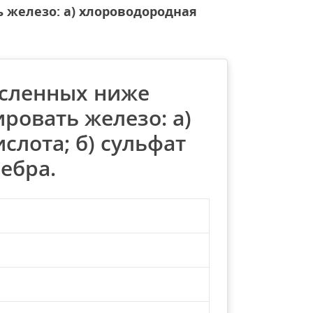
 железо: а) хлороводородная
исленных ниже
ровать железо: а)
слота; б) сульфат
ребра.