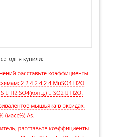
сегодня купили:
внений расставьте коэффициенты
хемам: 2 2 4 2 4 2 4 MnSO4 H2O
S  H2 SO4(конц.)  SO2  H2O.
ивалентов мышьяка в оксидах,
% (масс%) As.
витель, расставьте коэффициенты