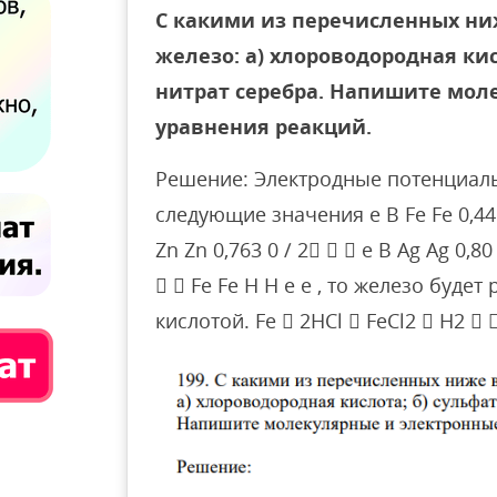
С какими из перечисленных ни
железо: а) хлороводородная кисл
нитрат серебра. Напишите мол
уравнения реакций.
Решение: Электродные потенциал
следующие значения e В Fe Fe 0,44 0 
Zn Zn 0,763 0 / 2   e В Ag Ag 0,80 
  Fe Fe H H e e , то железо буд
кислотой. Fe  2HCl  FeCl2  H2  