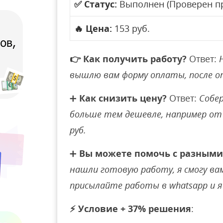
✅
Статус:
Выполнен (Проверен п
🔥
Цена:
153 руб.
👉
Как получить работу?
Ответ:
вышлю вам форму оплаты, после 
➕
Как снизить цену?
Ответ:
Собер
больше тем дешевле, например от 
руб.
➕
Вы можете помочь с разными
нашли готовую работу, я смогу вам 
присылайте работы в whatsapp и я 
⚡
Условие + 37% решения
: