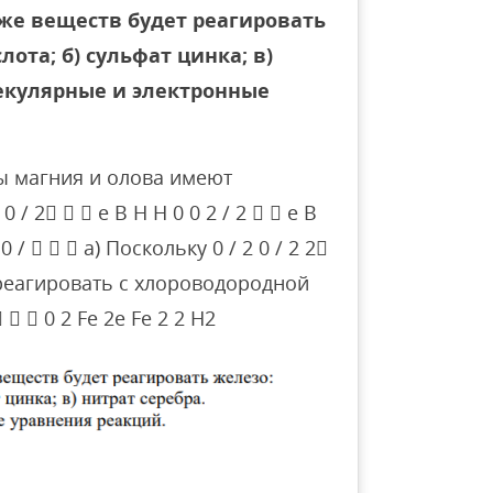
же веществ будет реагировать
ота; б) сульфат цинка; в)
екулярные и электронные
ы магния и олова имеют
/ 2   e В H H 0 0 2 / 2   e В
0 /    а) Поскольку 0 / 2 0 / 2 2
ет реагировать с хлороводородной
   0 2 Fe 2e Fe 2 2 H2