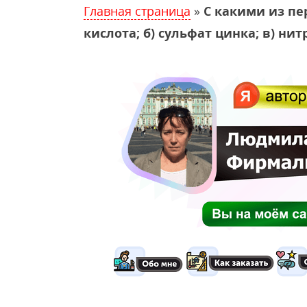
Главная страница
»
С какими из пе
кислота; б) сульфат цинка; в) нит