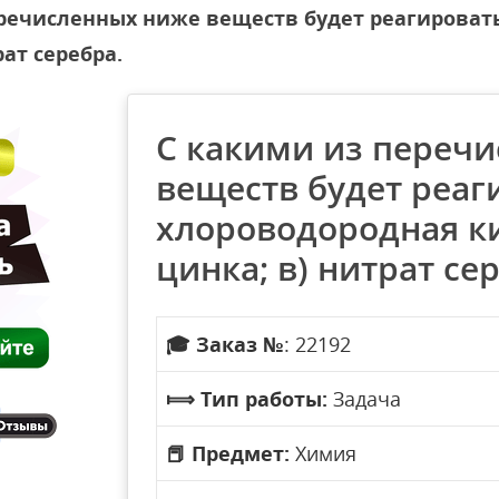
речисленных ниже веществ будет реагировать
рат серебра.
С какими из переч
веществ будет реаги
хлороводородная ки
цинка; в) нитрат се
🎓
Заказ №
: 22192
⟾
Тип работы:
Задача
📕
Предмет:
Химия