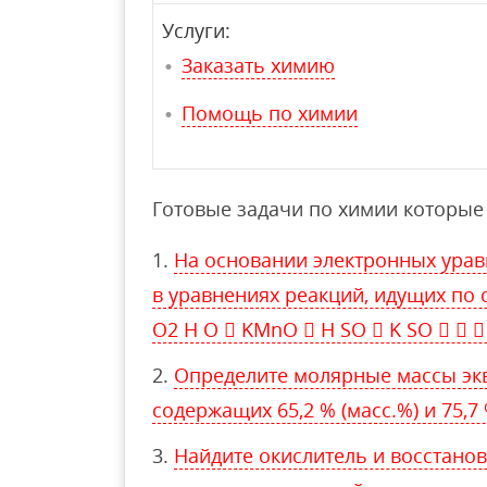
Услуги:
Заказать химию
Помощь по химии
Готовые задачи по химии которые 
На основании электронных ура
в уравнениях реакций, идущих по с
O2 H O  KMnO  H SO  K SO    
Определите молярные массы экв
содержащих 65,2 % (масс.%) и 75,7 
Найдите окислитель и восстано