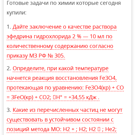
Готовые задачи по химии которые сегодня
купили:
Дайте заключение о качестве раствора
эфедрина гидрохлорида 2 % — 10 мл по
количественному содержанию согласно
приказу МЗ РФ № 305.
Определите, при какой температуре
начнется реакция восстановления Fe3O4,
протекающая по уравнению: Fe3O4(кр) + CO
= 3FeO(кр) + CO2; H° = +34,55 кДж .
Какие из перечисленных частиц не могут
существовать в устойчивом состоянии с
позиций метода МО: H2 + ; H2; H2  ; He2;