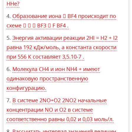
HHe?
Образование иона  BF4 происходит по
схеме    BF3  F BF4 .
Энергия активации реакции 2HI = H2 + I2
равна 192 кДж/моль, а константа скорости
при 556 К составляет 3,5.10-7 .
Молекула CH4 и ион NH4 + имеют
одинаковую пространственную
конфигурацию.
В системе 2NO+O2 2NO2 начальные
концентрации NO и O2 в системе
соответственно равны 0,02 и 0,03 моль/л.
Рассчитать интервал значений величин