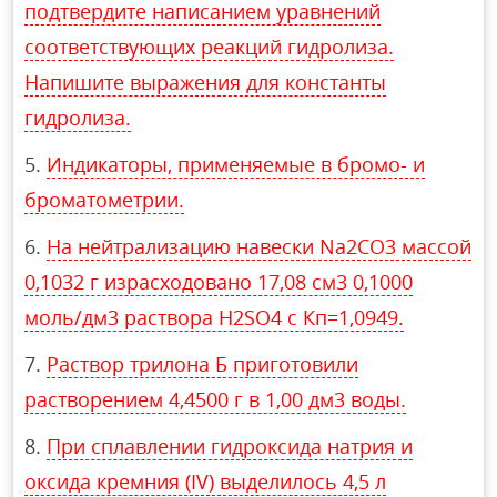
подтвердите написанием уравнений
соответствующих реакций гидролиза.
Напишите выражения для константы
гидролиза.
Индикаторы, применяемые в бромо- и
броматометрии.
На нейтрализацию навески Na2CO3 массой
0,1032 г израсходовано 17,08 см3 0,1000
моль/дм3 раствора H2SO4 с Кп=1,0949.
Раствор трилона Б приготовили
растворением 4,4500 г в 1,00 дм3 воды.
При сплавлении гидроксида натрия и
оксида кремния (IV) выделилось 4,5 л