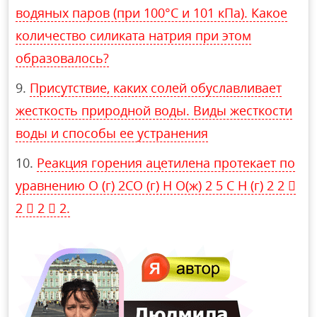
водяных паров (при 100°С и 101 кПа). Какое
количество силиката натрия при этом
образовалось?
Присутствие, каких солей обуславливает
жесткость природной воды. Виды жесткости
воды и способы ее устранения
Реакция горения ацетилена протекает по
уравнению O (г) 2CO (г) H O(ж) 2 5 C H (г) 2 2 
2  2  2.