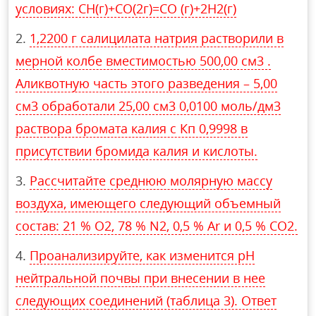
условиях: CH(г)+CO(2г)=CO (г)+2H2(г)
1,2200 г салицилата натрия растворили в
мерной колбе вместимостью 500,00 см3 .
Аликвотную часть этого разведения – 5,00
см3 обработали 25,00 см3 0,0100 моль/дм3
раствора бромата калия с Кп 0,9998 в
присутствии бромида калия и кислоты.
Рассчитайте среднюю молярную массу
воздуха, имеющего следующий объемный
состав: 21 % O2, 78 % N2, 0,5 % Ar и 0,5 % CO2.
Проанализируйте, как изменится pH
нейтральной почвы при внесении в нее
следующих соединений (таблица 3). Ответ