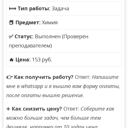
⟾
Тип работы:
Задача
📕
Предмет:
Химия
✅
Статус:
Выполнен (Проверен
преподавателем)
🔥
Цена:
153 руб.
👉
Как получить работу?
Ответ:
Напишите
мне в whatsapp и я вышлю вам форму оплаты,
после оплаты вышлю решение.
➕
Как снизить цену?
Ответ:
Соберите как
можно больше задач, чем больше тем
дешевле, например от 10 задач цена