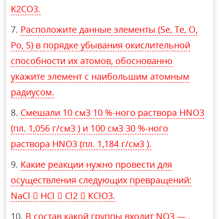
K2CO3.
Расположите данные элементы (Se, Te, O,
Po, S) в порядке убывания окислительной
способности их атомов, обоснованно
укажите элемент с наибольшим атомным
радиусом.
Смешали 10 см3 10 %-ного раствора HNO3
(пл. 1,056 г/см3 ) и 100 см3 30 %-ного
раствора HNO3 (пл. 1,184 г/см3 ).
Какие реакции нужно провести для
осуществления следующих превращений:
NaCl  HCl  Сl2  КСlO3.
В состав какой группы входит NO3 — ,