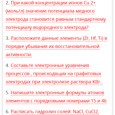
При какой концентрации ионов Сu 2+
(моль/л) значение потенциала медного
электрода становится равным стандартному
потенциалу водородного электрода?
Расположите данные элементы (Zr, Hf, Ti) в
порядке убывания их восстановительной
активности.
Составьте электронные уравнения
процессов , происходящих на графитовых
электродах при электролизе раствора KBr .
Напишите электронные формулы атомов
элементов с порядковыми номерами 15 и 46
Расписать гидролиз солей: NaCl, CuCl2,