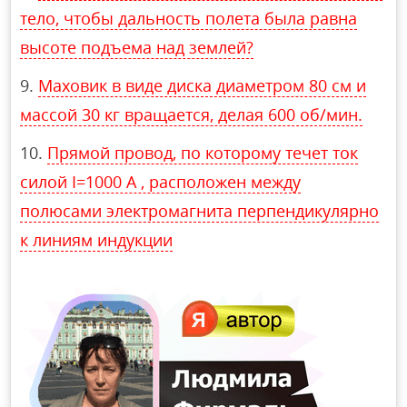
тело, чтобы дальность полета была равна
высоте подъема над землей?
Маховик в виде диска диаметром 80 см и
массой 30 кг вращается, делая 600 об/мин.
Прямой провод, по которому течет ток
силой I=1000 А , расположен между
полюсами электромагнита перпендикулярно
к линиям индукции