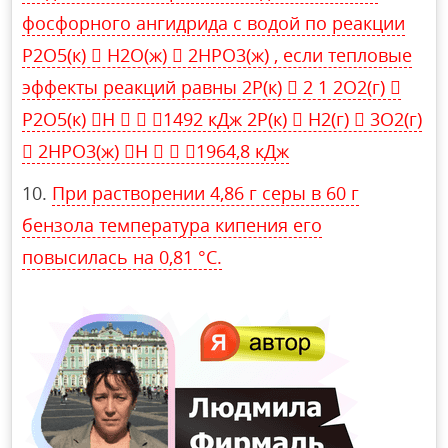
фосфорного ангидрида с водой по реакции
P2O5(к)  H2O(ж)  2HPO3(ж) , если тепловые
эффекты реакций равны 2P(к)  2 1 2O2(г) 
P2O5(к) H   1492 кДж 2P(к)  H2(г)  3O2(г)
 2HPO3(ж) H   1964,8 кДж
При растворении 4,86 г серы в 60 г
бензола температура кипения его
повысилась на 0,81 °С.