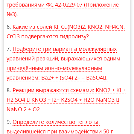
требованиями ФС 42-0229-07 (Приложение
№3).
Какие из солей KI, Cu(NO3)2, KNO2, NH4CN,
CrCl3 подвергаются гидролизу?
Подберите три варианта молекулярных
уравнений реакций, выражающихся одним
приведённым ионно-молекулярным
уравнением: Ba2+ + (SO4) 2– = BaSO4.
Реакции выражаются схемами: KNO2 + KI +
H2 SO4  KNO3 + I2+ K2SO4 + H2O NaNO3 
NaNO 2 + O2.
Определите количество теплоты,
выделившейся при взаимодействии 50 г