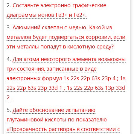
Составьте электронно-графические
диаграммы ионов Fe3+ и Fe2+.
Алюминий склепан с медью. Какой из
металлов будет подвергаться коррозии, если
эти металлы попадут в кислотную среду?
Для атома некоторого элемента возможны
три состояния, записанные в виде
электронных формул 1s 22s 22p 63s 23p 4 ; 1s
22s 22p 63s 23p 33d 1 ; 1s 22s 22p 63s 13p 33d
2 .
Дайте обоснование испытанию
глутаминовой кислоты по показателю
«Прозрачность раствора» в соответствии с