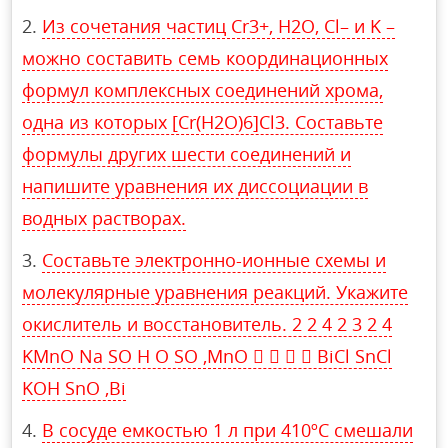
Из сочетания частиц Cr3+, H2O, Cl– и K –
можно составить семь координационных
формул комплексных соединений хрома,
одна из которых [Cr(H2O)6]Cl3. Составьте
формулы других шести соединений и
напишите уравнения их диссоциации в
водных растворах.
Составьте электронно-ионные схемы и
молекулярные уравнения реакций. Укажите
окислитель и восстановитель. 2 2 4 2 3 2 4
KMnO Na SO H O SO ,MnO     BiCl SnCl
KOH SnO ,Bi
В сосуде емкостью 1 л при 410ºС смешали