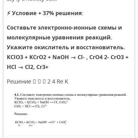
⚡
Условие + 37% решения
:
Составьте электронно-ионные схемы и
молекулярные уравнения реакций.
Укажите окислитель и восстановитель.
KClO3 + KCrO2 + NaOH → Cl- , СrO4 2- CrO3 +
HCl → Cl2, Cr3+
Решение    2 4 Re K