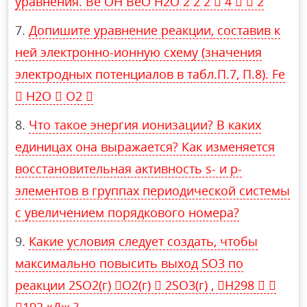
уравнения. Be OH BeO H2O 2 2 2  4   2
Допишите уравнение реакции, составив к
ней электронно-ионную схему (значения
электродных потенциалов в табл.П.7, П.8). Fe
 H2O  O2 
Что такое энергия ионизации? В каких
единицах она выражается? Как изменяется
восстановительная активность s- и p-
элементов в группах периодической системы
с увеличением порядкового номера?
Какие условия следует создать, чтобы
максимально повысить выход SO3 по
реакции 2SO2(г) O2(г)  2SO3(г) , H298  
192 кДж ?