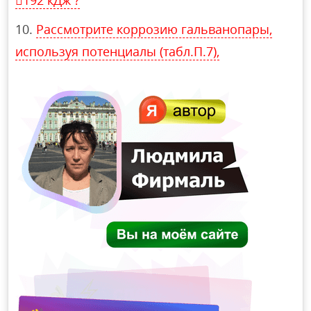
Рассмотрите коррозию гальванопары,
используя потенциалы (табл.П.7),