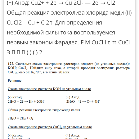
(+) Анод: Cu2+ + 2ē → Cu 2Cl- — 2ē → Cl2
Общая реакция электролиза хлорида меди (II)
CuCl2 = Cu + Cl2↑ Для определения
необходимой силы тока воспользуемся
первым законом Фарадея. F M CuCl I t m CuCl
Э    ( ) ( ) 2