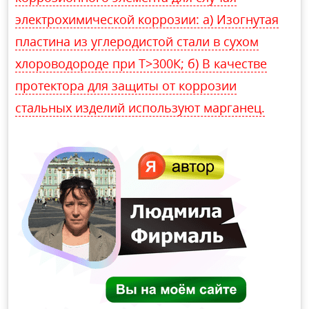
электрохимической коррозии: а) Изогнутая
пластина из углеродистой стали в сухом
хлороводороде при Т>300К; б) В качестве
протектора для защиты от коррозии
стальных изделий используют марганец.