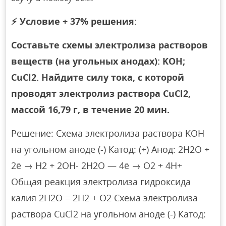
⚡
Условие + 37% решения
:
Составьте схемы электролиза растворов
веществ (на угольных анодах): KOH;
CuCl2. Найдите силу тока, с которой
проводят электролиз раствора CuCl2,
массой 16,79 г, в течение 20 мин.
Решение: Схема электролиза раствора KOH
на угольном аноде (-) Катод: (+) Анод: 2Н2О +
2ē → Н2 + 2ОН- 2Н2О — 4ē → О2 + 4Н+
Общая реакция электролиза гидроксида
калия 2Н2О = 2Н2 + O2 Схема электролиза
раствора CuCl2 на угольном аноде (-) Катод: