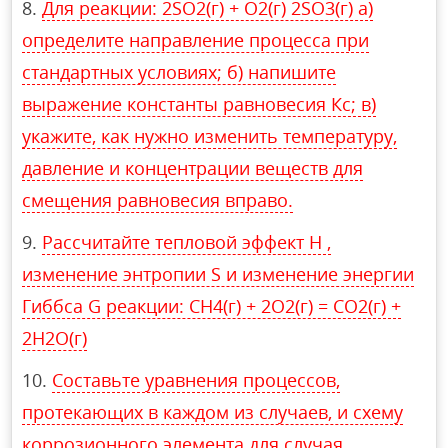
Для реакции: 2SO2(г) + O2(г) 2SO3(г) а)
определите направление процесса при
стандартных условиях; б) напишите
выражение константы равновесия Кс; в)
укажите, как нужно изменить температуру,
давление и концентрации веществ для
смещения равновесия вправо.
Рассчитайте тепловой эффект Н ,
изменение энтропии S и изменение энергии
Гиббса G реакции: CH4(г) + 2O2(г) = CO2(г) +
2H2O(г)
Составьте уравнения процессов,
протекающих в каждом из случаев, и схему
коррозионного элемента для случая