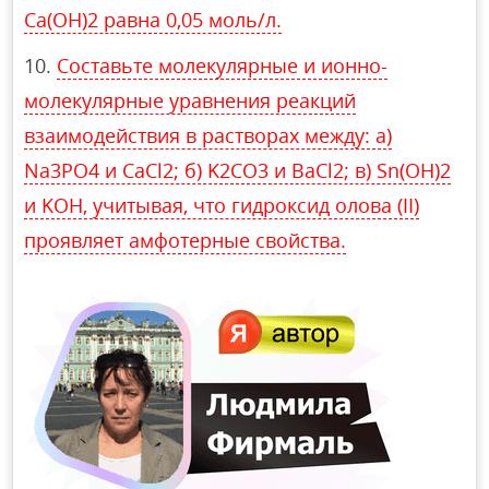
Ca(OH)2 равна 0,05 моль/л.
Составьте молекулярные и ионно-
молекулярные уравнения реакций
взаимодействия в растворах между: а)
Na3PO4 и CaCl2; б) K2CO3 и BaCl2; в) Sn(OH)2
и KOH, учитывая, что гидроксид олова (II)
проявляет амфотерные свойства.