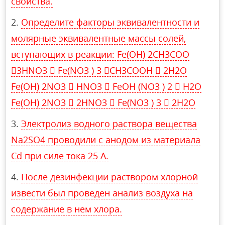
свойства.
Определите факторы эквивалентности и
молярные эквивалентные массы солей,
вступающих в реакции: Fe(OH) 2CH3COO
3HNO3  Fe(NO3 ) 3 CH3COOH  2H2O
Fe(OH) 2NO3  HNO3  FeOH (NO3 ) 2  H2O
Fe(OH) 2NO3  2HNO3  Fe(NO3 ) 3  2H2O
Электролиз водного раствора вещества
Na2SO4 проводили с анодом из материала
Cd при силе тока 25 А.
После дезинфекции раствором хлорной
извести был проведен анализ воздуха на
содержание в нем хлора.