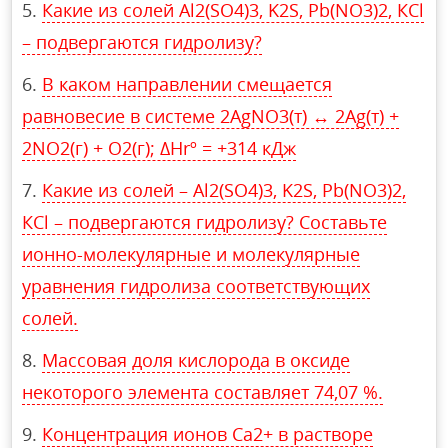
Какие из солей Al2(SO4)3, K2S, Pb(NO3)2, КСl
– подвергаются гидролизу?
В каком направлении смещается
равновесие в системе 2AgNO3(т) ↔ 2Ag(т) +
2NO2(г) + O2(г); ΔHrº = +314 кДж
Какие из солей – Al2(SO4)3, K2S, Pb(NO3)2,
КСl – подвергаются гидролизу? Составьте
ионно-молекулярные и молекулярные
уравнения гидролиза соответствующих
солей.
Массовая доля кислорода в оксиде
некоторого элемента составляет 74,07 %.
Концентрация ионов Ca2+ в растворе